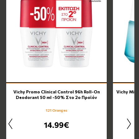
Vichy Promo Clinical Control 96h Roll-On
Vichy Mine
Deodorant 50 ml -50% Στο 2ο Προϊόν
121 Oranges
14.99€