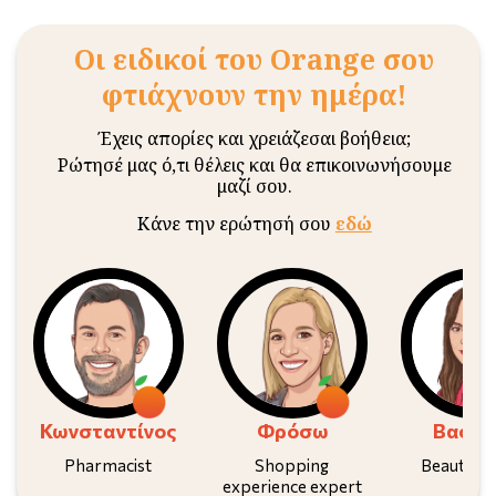
Οι ειδικοί του Orange σου
φτιάχνουν την ημέρα!
Έχεις απορίες και χρειάζεσαι βοήθεια;
Ρώτησέ μας ό,τι θέλεις και θα επικοινωνήσουμε
μαζί σου.
Κάνε την ερώτησή σου
εδώ
Κωνσταντίνος
Φρόσω
Βασιλ
Pharmacist
Shopping
Beauty E
experience expert