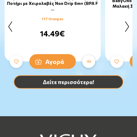
BabyOno Ο
Ποτήρι με Χειρολαβές Non Drip 6m+ (BPA F
Μαλακή Σιλ
…
117 Oranges
14.49€
Αγορά
Δείτε περισσότερα!