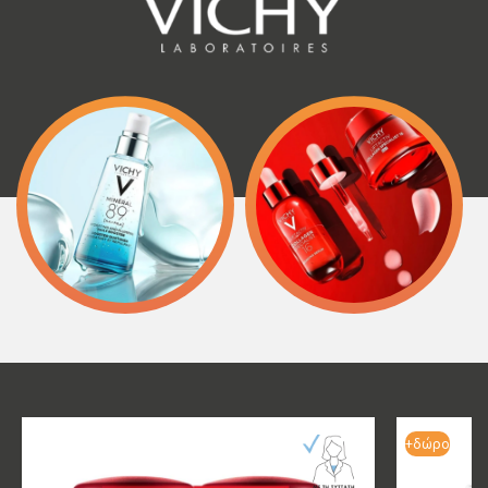
+δώρο