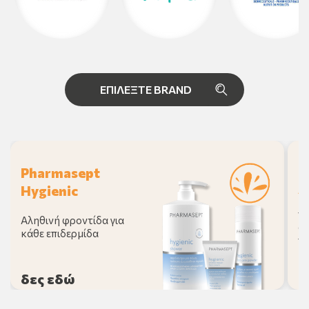
Π
Pharmasept
Δ
Hygienic
π
Αληθινή φροντίδα για
σο
κάθε επιδερμίδα
πρ
δες εδώ
δ