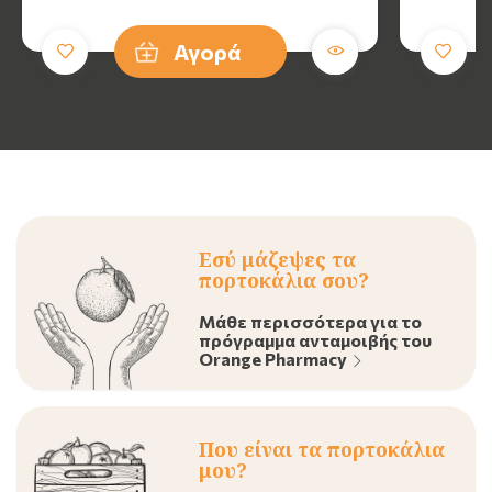
Αγορά
Εσύ μάζεψες τα
πορτοκάλια σου?
Μάθε περισσότερα για το
πρόγραμμα ανταμοιβής του
Orange Pharmacy
Που είναι τα πορτοκάλια
μου?