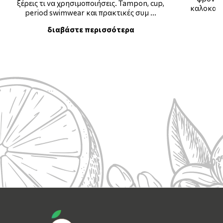
ξέρεις τι να χρησιμοποιήσεις. Tampon, cup,
καλοκαιρ
period swimwear και πρακτικές συμ …
διαβάστε περισσότερα