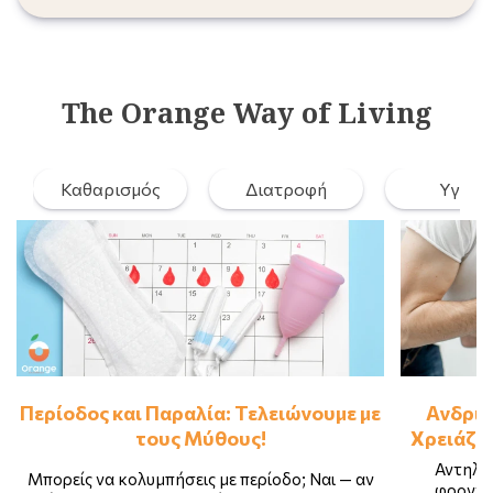
The Orange Way of Living
Καθαρισμός
Διατροφή
Υγεία
Περίοδος και Παραλία: Τελειώνουμε με
Ανδρικ
τους Μύθους!
Χρειάζετ
Αντηλια
Μπορείς να κολυμπήσεις με περίοδο; Ναι — αν
φροντί