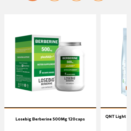
QNT Light D
Losebig Berberine 500Mg 120caps
C