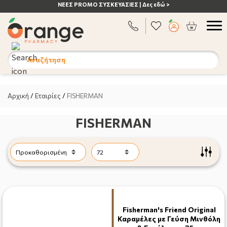
ΑΝΟΣΟΠΟΙΗΤΙΚΟ | Δες εδώ >
Αναζήτηση
Αρχική
/
Εταιρίες
/
FISHERMAN
FISHERMAN
Fisherman's Friend Original
Καραμέλες με Γεύση Μινθόλη