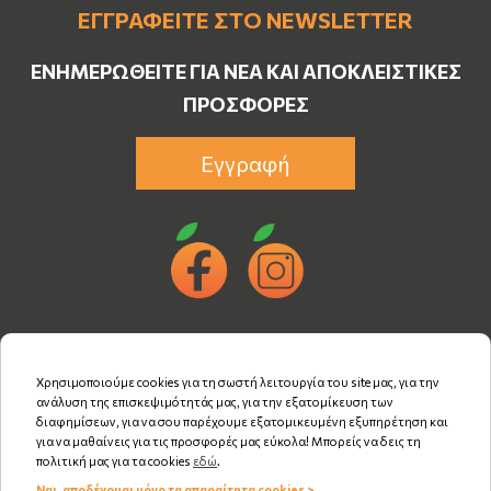
ΕΓΓΡΑΦΕΊΤΕ ΣΤΟ NEWSLETTER
ΕΝΗΜΕΡΩΘΕΊΤΕ ΓΙΑ ΝΈΑ ΚΑΙ ΑΠΟΚΛΕΙΣΤΙΚΈΣ
ΠΡΟΣΦΟΡΈΣ
Εγγραφή
Χρησιμοποιούμε cookies για τη σωστή λειτουργία του site μας, για την
ανάλυση της επισκεψιμότητάς μας, για την εξατομίκευση των
διαφημίσεων, για να σου παρέχουμε εξατομικευμένη εξυπηρέτηση και
για να μαθαίνεις για τις προσφορές μας εύκολα! Μπορείς να δεις τη
πολιτική μας για τα cookies
εδώ
.
Ναι, αποδέχομαι μόνο τα απαραίτητα cookies >