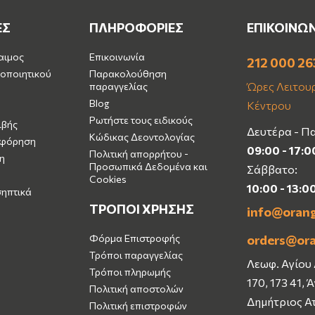
ΕΣ
ΠΛΗΡΟΦΟΡΙΕΣ
ΕΠΙΚΟΙΝΩ
αιμος
Επικοινωνία
212 000 26
οποιητικού
Παρακολούθηση
Ώρες Λειτουρ
παραγγελίας
Blog
Κέντρου
Ρωτήστε τους ειδικούς
ιβής
Δευτέρα - Π
Κώδικας Δεοντολογίας
μφόρηση
09:00 - 17:0
Πολιτική απορρήτου -
η
Προσωπικά Δεδομένα και
Σάββατο:
Cookies
10:00 - 13:0
σηπτικά
ΤΡΟΠΟΙ ΧΡΗΣΗΣ
info@oran
Φόρμα Επιστροφής
orders@or
Τρόποι παραγγελίας
Λεωφ. Αγίου
Τρόποι πληρωμής
170, 173 41, 
Πολιτική αποστολών
Δημήτριος Α
Πολιτική επιστροφών