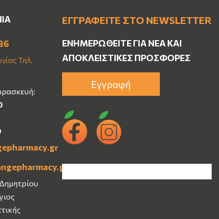
ΝΙΑ
ΕΓΓΡΑΦΕΊΤΕ ΣΤΟ NEWSLETTER
ΕΝΗΜΕΡΩΘΕΊΤΕ ΓΙΑ ΝΈΑ ΚΑΙ
36
ΑΠΟΚΛΕΙΣΤΙΚΈΣ ΠΡΟΣΦΟΡΈΣ
γίας Τηλ.
Εγγραφή
αρασκευή:
0
0
gepharmacy.gr
angepharmacy.gr
 Δημητρίου
Άγιος
ττικής