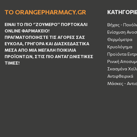
ΤΟ ORANGEPHARMACY.GR
ΚΑΤΗΓΟΡΙ
ΕΊΝΑΙ ΤO ΠΙΟ ‘’
ΖΟΥΜΕΡΌ
’’ ΠΟΡΤΟΚΑΛΊ
Βήχας - Πονόλ
ΟNLINE ΦΑΡΜΑΚΕΊΟ!
Ενίσχυση Ανοσ
ΠΡΑΓΜΑΤΟΠΟΙΉΣΤΕ ΤΙΣ ΑΓΟΡΈΣ ΣΑΣ
Θερμόμετρα
ΕΎΚΟΛΑ, ΓΡΉΓΟΡΑ ΚΑΙ ΔΙΑΣΚΕΔΑΣΤΙΚΆ
Κρυολόγημα
ΜΈΣΑ ΑΠΌ ΜΙΑ ΜΕΓΆΛΗ ΠΟΙΚΙΛΊΑ
Προϊόντα Εντρ
ΠΡΟΪΌΝΤΩΝ, ΣΤΙΣ ΠΙΟ ΑΝΤΑΓΩΝΙΣΤΙΚΈΣ
Ρινική Αποσυ
ΤΙΜΈΣ!
Σκασμένα Χείλ
Αντιφθειρικά
Μάσκες - Αντι