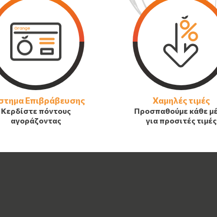
στημα Επιβράβευσης
Χαμηλές τιμές
Κερδίστε πόντους
Προσπαθούμε κάθε μ
αγοράζοντας
για προσιτές τιμές