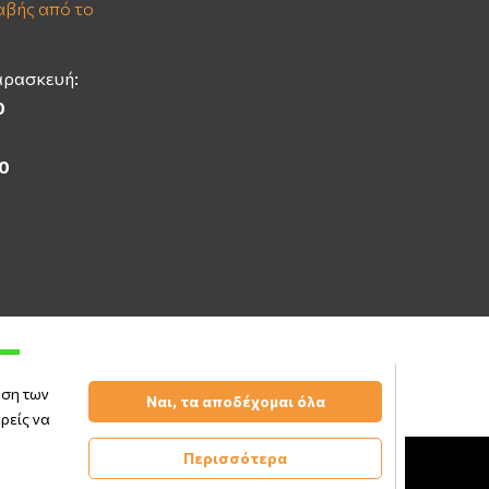
βής από το
αρασκευή:
0
00
υση των
Ναι, τα αποδέχομαι όλα
ρείς να
Περισσότερα