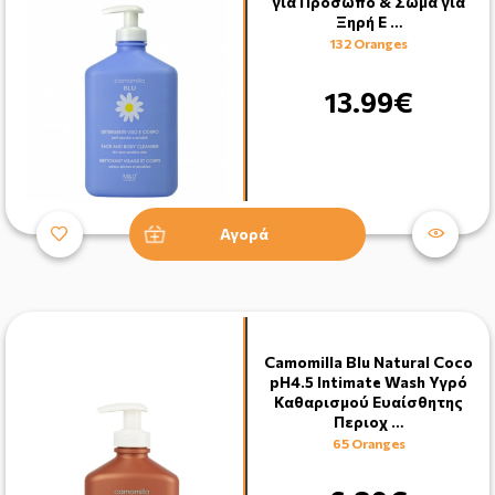
για Πρόσωπο & Σώμα για
Ξηρή Ε …
132 Oranges
13.99€
Αγορά
Camomilla Blu Natural Coco
pH4.5 Intimate Wash Υγρό
Καθαρισμού Ευαίσθητης
Περιοχ …
65 Oranges