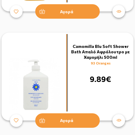
Αγορά
Camomilla Blu Soft Shower
Bath Aπαλό Αφρόλουτρο με
Χαμομήλι 500ml
93 Oranges
9.89€
Αγορά