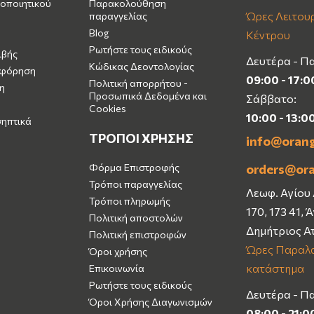
οποιητικού
Παρακολούθηση
Ώρες Λειτουρ
παραγγελίας
Blog
Κέντρου
Ρωτήστε τους ειδικούς
ιβής
Δευτέρα - Π
Κώδικας Δεοντολογίας
μφόρηση
09:00 - 17:0
Πολιτική απορρήτου -
η
Προσωπικά Δεδομένα και
Σάββατο:
Cookies
10:00 - 13:0
σηπτικά
ΤΡΟΠΟΙ ΧΡΗΣΗΣ
info@oran
Φόρμα Επιστροφής
orders@or
Τρόποι παραγγελίας
Λεωφ. Αγίου
Τρόποι πληρωμής
170, 173 41, 
Πολιτική αποστολών
Δημήτριος Α
Πολιτική επιστροφών
Ώρες Παραλα
Όροι χρήσης
κατάστημα
Επικοινωνία
Ρωτήστε τους ειδικούς
Δευτέρα - Π
Όροι Χρήσης Διαγωνισμών
08:00 - 21:0