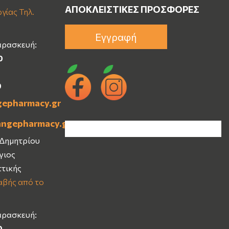
ΑΠΟΚΛΕΙΣΤΙΚΈΣ ΠΡΟΣΦΟΡΈΣ
γίας Τηλ.
Εγγραφή
αρασκευή:
0
0
gepharmacy.gr
angepharmacy.gr
 Δημητρίου
Άγιος
ττικής
βής από το
αρασκευή:
0