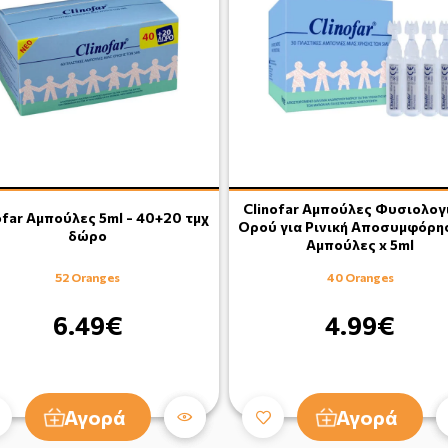
Clinofar Αμπούλες Φυσιολογ
ofar Αμπούλες 5ml - 40+20 τμχ
Ορού για Ρινική Αποσυμφόρη
δώρο
Αμπούλες x 5ml
52 Oranges
40 Oranges
6.49€
4.99€
Αγορά
Αγορά