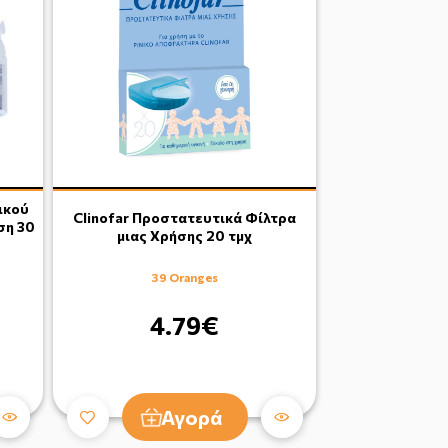
ικού
Clinofar Προστατευτικά Φίλτρα
ση 30
μιας Χρήσης 20 τμχ
39 Oranges
4.79€
Αγορά