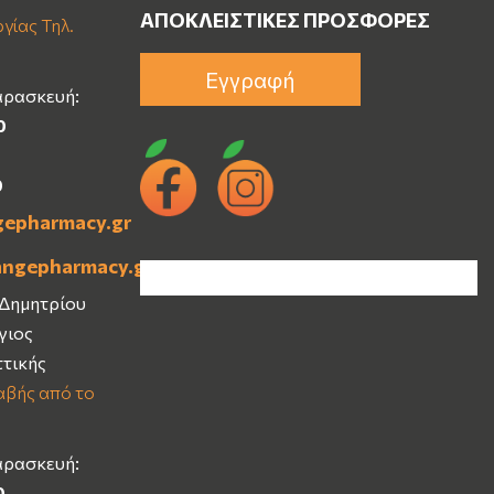
ΑΠΟΚΛΕΙΣΤΙΚΈΣ ΠΡΟΣΦΟΡΈΣ
γίας Τηλ.
Εγγραφή
αρασκευή:
0
0
gepharmacy.gr
angepharmacy.gr
 Δημητρίου
Άγιος
ττικής
βής από το
αρασκευή:
0