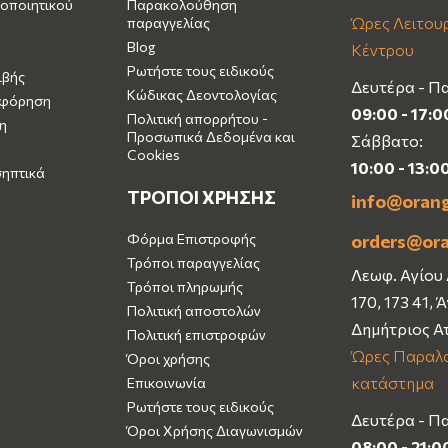
οποιητικού
Παρακολούθηση
Ώρες Λειτουρ
παραγγελίας
Blog
Κέντρου
Ρωτήστε τους ειδικούς
ιβής
Δευτέρα - Π
Κώδικας Δεοντολογίας
μφόρηση
09:00 - 17:0
Πολιτική απορρήτου -
η
Προσωπικά Δεδομένα και
Σάββατο:
Cookies
10:00 - 13:0
σηπτικά
ΤΡΟΠΟΙ ΧΡΗΣΗΣ
info@oran
Φόρμα Επιστροφής
orders@or
Τρόποι παραγγελίας
Λεωφ. Αγίου
Τρόποι πληρωμής
170, 173 41, 
Πολιτική αποστολών
Δημήτριος Α
Πολιτική επιστροφών
Ώρες Παραλα
Όροι χρήσης
κατάστημα
Επικοινωνία
Ρωτήστε τους ειδικούς
Δευτέρα - Π
Όροι Χρήσης Διαγωνισμών
08:00 - 21:0