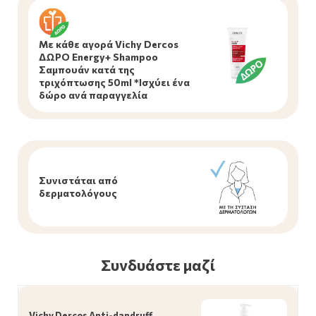
Με κάθε αγορά Vichy Dercos
ΔΩΡΟ Energy+ Shampoo
Σαμπουάν κατά της
τριχόπτωσης 50ml *Ισχύει ένα
δώρο ανά παραγγελία
Συνιστάται από
δερματολόγους
Συνδυάστε μαζί
Vichy Dercos Anti-dandruff