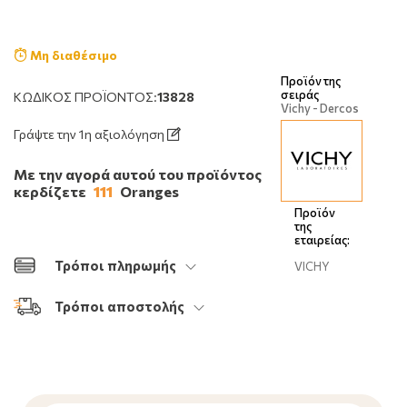
Μη διαθέσιμο
Προϊόν της
σειράς
ΚΩΔΙΚΌΣ ΠΡΟΪΌΝΤΟΣ:
13828
Vichy - Dercos
Γράψτε την 1η αξιολόγηση
Με την αγορά αυτού του προϊόντος
κερδίζετε
111
Oranges
Προϊόν
της
εταιρείας:
Τρόποι πληρωμής
VICHY
Τρόποι αποστολής