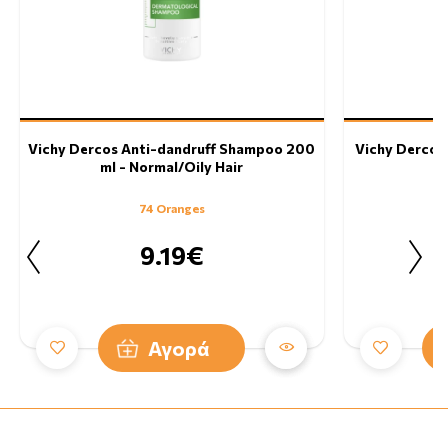
Vichy Dercos Anti-dandruff Shampoo 200
Vichy Dercos
ml - Normal/Oily Hair
S
74 Oranges
9.19€
Αγορά