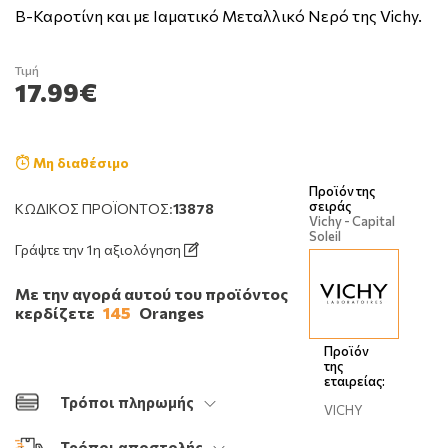
Β-Καροτίνη και με Ιαματικό Μεταλλικό Νερό της Vichy.
Τιμή
17.99€
Μη διαθέσιμο
Προϊόν της
σειράς
ΚΩΔΙΚΌΣ ΠΡΟΪΌΝΤΟΣ:
13878
Vichy - Capital
Soleil
Γράψτε την 1η αξιολόγηση
Με την αγορά αυτού του προϊόντος
κερδίζετε
145
Oranges
Προϊόν
της
εταιρείας:
Τρόποι πληρωμής
VICHY
Τρόποι αποστολής