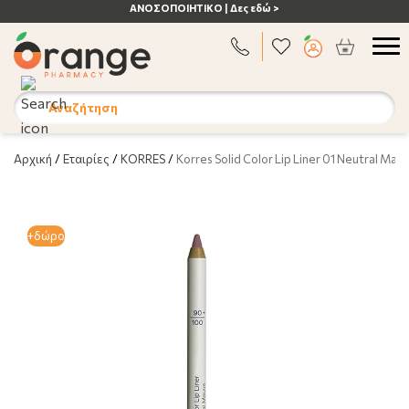
ΑΝΟΣΟΠΟΙΗΤΙΚΟ | Δες εδώ >
Αναζήτηση
Αρχική
/
Εταιρίες
/
KORRES
/
Korres Solid Color Lip Liner 01 Neutral Mauv
+δώρο