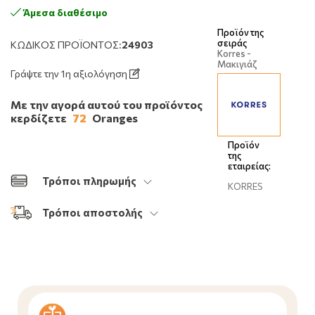
Άμεσα διαθέσιμο
Προϊόν της
σειράς
ΚΩΔΙΚΌΣ ΠΡΟΪΌΝΤΟΣ:
24903
Korres -
Μακιγιάζ
Γράψτε την 1η αξιολόγηση
Με την αγορά αυτού του προϊόντος
κερδίζετε
72
Oranges
Προϊόν
της
εταιρείας:
Τρόποι πληρωμής
KORRES
Τρόποι αποστολής