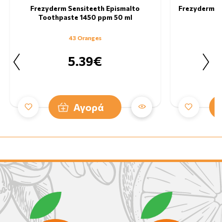
Frezyderm Sensiteeth Epismalto
Frezyderm Se
Toothpaste 1450 ppm 50 ml
43 Oranges
5.39€
Αγορά