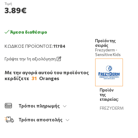
Τιμή
3.89€
Άμεσα διαθέσιμο
Προϊόν της
σειράς
ΚΩΔΙΚΌΣ ΠΡΟΪΌΝΤΟΣ:
11784
Frezyderm -
Sensitive Kids
Γράψτε την 1η αξιολόγηση
Με την αγορά αυτού του προϊόντος
κερδίζετε
31
Oranges
Προϊόν
της
εταιρείας:
Τρόποι πληρωμής
FREZYDERM
Τρόποι αποστολής