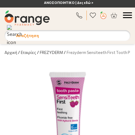
ΑΝΟΣΟΠΟΙΗΤΙΚΟ | Δες εδώ >
Αναζήτηση
Αρχική
/
Εταιρίες
/
FREZYDERM
/
Frezyderm Sensiteeth First Tooth Pas