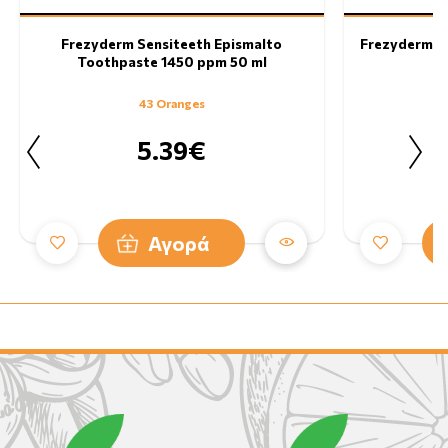
Frezyderm Sensiteeth Epismalto
Frezyderm Se
Toothpaste 1450 ppm 50 ml
43 Oranges
5.39€
Αγορά