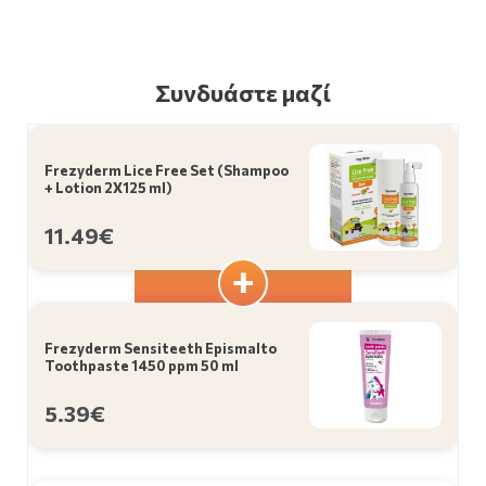
Συνδυάστε μαζί
Frezyderm Lice Free Set (Shampoo
+ Lotion 2X125 ml)
11.49€
Frezyderm Sensiteeth Epismalto
Toothpaste 1450 ppm 50 ml
5.39€