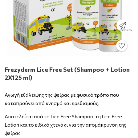
Μοιράσου το
Frezyderm Lice Free Set (Shampoo + Lotion
2X125 ml)
Αγωγή εξάλειψης της ψείρας με φυσικό τρόπο που
καταπραΰνει από κνησμό και ερεθισμούς.
Αποτελείται από το Lice Free Shampoo, τη Lice Free
Lotion και το ειδικό χτενάκι για την απομάκρυνση της
ψείρας