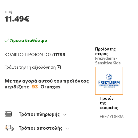
Τιμή
11.49€
Άμεσα διαθέσιμο
Προϊόν της
σειράς
ΚΩΔΙΚΌΣ ΠΡΟΪΌΝΤΟΣ:
11799
Frezyderm -
Sensitive Kids
Γράψτε την 1η αξιολόγηση
Με την αγορά αυτού του προϊόντος
κερδίζετε
93
Oranges
Προϊόν
της
εταιρείας:
Τρόποι πληρωμής
FREZYDERM
Τρόποι αποστολής