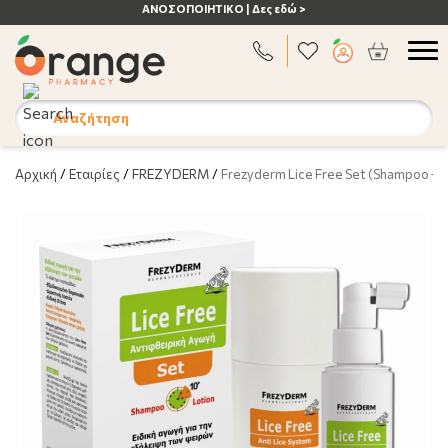
ΑΝΟΣΟΠΟΙΗΤΙΚΟ | Δες εδώ >
Αναζήτηση
Αρχική
/
Εταιρίες
/
FREZYDERM
/
Frezyderm Lice Free Set (Shampoo + L