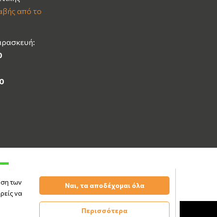
βής από το
αρασκευή:
0
00
υση των
Ναι, τα αποδέχομαι όλα
ρείς να
Περισσότερα