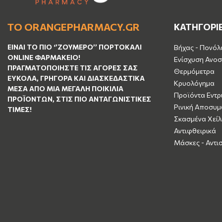
ΤΟ ORANGEPHARMACY.GR
ΚΑΤΗΓΟΡΙ
ΕΊΝΑΙ ΤO ΠΙΟ ‘’
ΖΟΥΜΕΡΌ
’’ ΠΟΡΤΟΚΑΛΊ
Βήχας - Πονόλ
ΟNLINE ΦΑΡΜΑΚΕΊΟ!
Ενίσχυση Ανοσ
ΠΡΑΓΜΑΤΟΠΟΙΉΣΤΕ ΤΙΣ ΑΓΟΡΈΣ ΣΑΣ
Θερμόμετρα
ΕΎΚΟΛΑ, ΓΡΉΓΟΡΑ ΚΑΙ ΔΙΑΣΚΕΔΑΣΤΙΚΆ
Κρυολόγημα
ΜΈΣΑ ΑΠΌ ΜΙΑ ΜΕΓΆΛΗ ΠΟΙΚΙΛΊΑ
Προϊόντα Εντρ
ΠΡΟΪΌΝΤΩΝ, ΣΤΙΣ ΠΙΟ ΑΝΤΑΓΩΝΙΣΤΙΚΈΣ
Ρινική Αποσυ
ΤΙΜΈΣ!
Σκασμένα Χείλ
Αντιφθειρικά
Μάσκες - Αντι