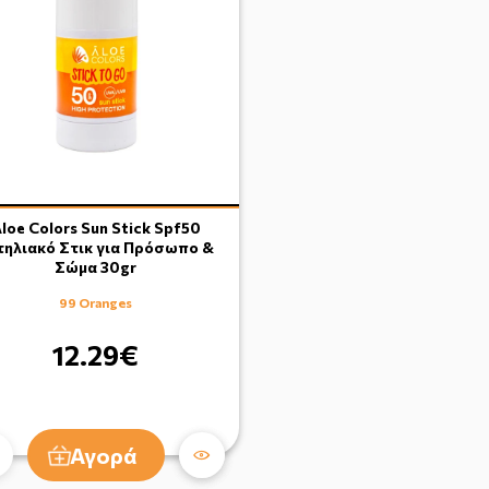
loe Colors Sun Stick Spf50
τηλιακό Στικ για Πρόσωπο &
Σώμα 30gr
99 Oranges
12.29€
Αγορά