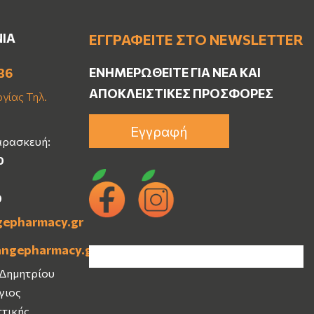
ΝΙΑ
ΕΓΓΡΑΦΕΊΤΕ ΣΤΟ NEWSLETTER
ΕΝΗΜΕΡΩΘΕΊΤΕ ΓΙΑ ΝΈΑ ΚΑΙ
36
ΑΠΟΚΛΕΙΣΤΙΚΈΣ ΠΡΟΣΦΟΡΈΣ
γίας Τηλ.
Εγγραφή
αρασκευή:
0
0
gepharmacy.gr
angepharmacy.gr
 Δημητρίου
Άγιος
ττικής