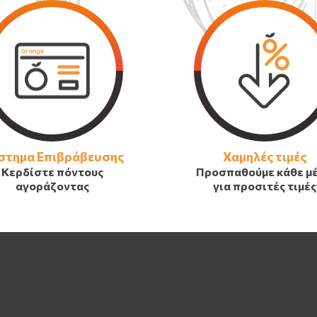
στημα Επιβράβευσης
Χαμηλές τιμές
Κερδίστε πόντους
Προσπαθούμε κάθε μ
αγοράζοντας
για προσιτές τιμές