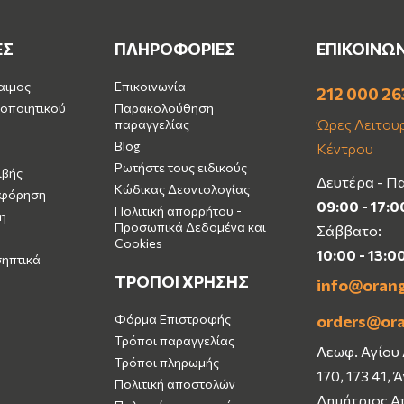
ΕΣ
ΠΛΗΡΟΦΟΡΙΕΣ
ΕΠΙΚΟΙΝΩ
αιμος
Επικοινωνία
212 000 26
οποιητικού
Παρακολούθηση
Ώρες Λειτουρ
παραγγελίας
Blog
Κέντρου
Ρωτήστε τους ειδικούς
ιβής
Δευτέρα - Π
Κώδικας Δεοντολογίας
μφόρηση
09:00 - 17:0
Πολιτική απορρήτου -
η
Προσωπικά Δεδομένα και
Σάββατο:
Cookies
10:00 - 13:0
σηπτικά
ΤΡΟΠΟΙ ΧΡΗΣΗΣ
info@oran
Φόρμα Επιστροφής
orders@or
Τρόποι παραγγελίας
Λεωφ. Αγίου
Τρόποι πληρωμής
170, 173 41, 
Πολιτική αποστολών
Δημήτριος Α