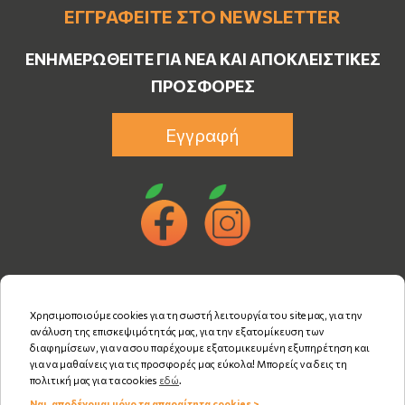
ΕΓΓΡΑΦΕΊΤΕ ΣΤΟ NEWSLETTER
ΕΝΗΜΕΡΩΘΕΊΤΕ ΓΙΑ ΝΈΑ ΚΑΙ ΑΠΟΚΛΕΙΣΤΙΚΈΣ
ΠΡΟΣΦΟΡΈΣ
Εγγραφή
Χρησιμοποιούμε cookies για τη σωστή λειτουργία του site μας, για την
ανάλυση της επισκεψιμότητάς μας, για την εξατομίκευση των
διαφημίσεων, για να σου παρέχουμε εξατομικευμένη εξυπηρέτηση και
για να μαθαίνεις για τις προσφορές μας εύκολα! Μπορείς να δεις τη
πολιτική μας για τα cookies
εδώ
.
Ναι, αποδέχομαι μόνο τα απαραίτητα cookies >