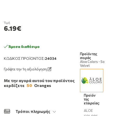
Τιμή
6.19€
Άμεσα διαθέσιμο
Προϊόν της
σειράς
ΚΩΔΙΚΌΣ ΠΡΟΪΌΝΤΟΣ:
24034
Aloe Colors - So
Velvet
Γράψτε την 1η αξιολόγηση
Με την αγορά αυτού του προϊόντος
κερδίζετε
50
Oranges
Προϊόν
της
εταιρείας:
ALOE
Τρόποι πληρωμής