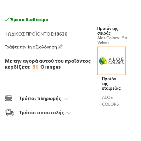
Άμεσα διαθέσιμο
Προϊόν της
σειράς
ΚΩΔΙΚΌΣ ΠΡΟΪΌΝΤΟΣ:
18630
Aloe Colors - So
Velvet
Γράψτε την 1η αξιολόγηση
Με την αγορά αυτού του προϊόντος
κερδίζετε
51
Oranges
Προϊόν
της
εταιρείας:
ALOE
Τρόποι πληρωμής
COLORS
Τρόποι αποστολής