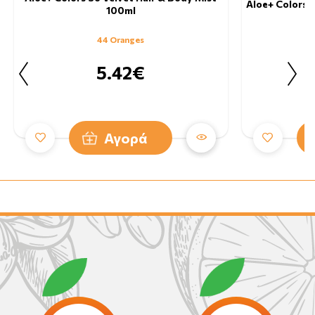
Aloe+ Colors 
100ml
44 Oranges
5.42€
Αγορά