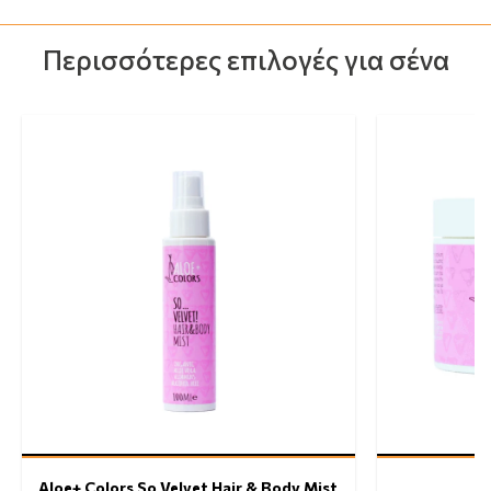
Περισσότερες επιλογές για σένα
Aloe+ Colors So Velvet Hair & Body Mist