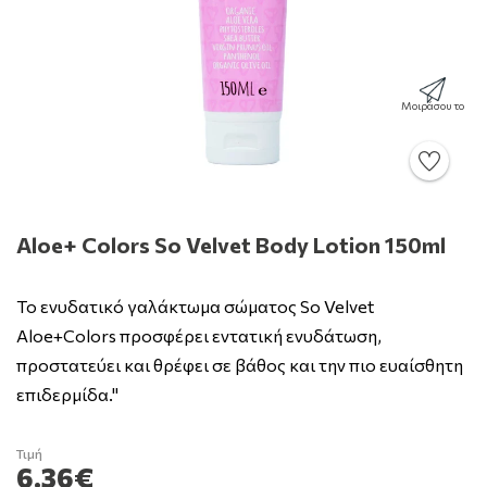
Μοιράσου το
Aloe+ Colors So Velvet Body Lotion 150ml
Το ενυδατικό γαλάκτωμα σώματος So Velvet
Aloe+Colors προσφέρει εντατική ενυδάτωση,
προστατεύει και θρέφει σε βάθος και την πιο ευαίσθητη
επιδερμίδα."
Τιμή
6.36€