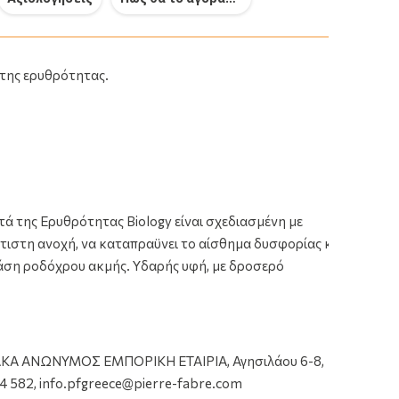
La Roche Posay Cicaplast Baume
La Roc
της ερυθρότητας.
B5+ 40 ml
Dermal
9.69€
16.7
 της Ερυθρότητας Biology είναι σχεδιασμένη με
έλτιστη ανοχή, να καταπραϋνει το αίσθημα δυσφορίας και
τάση ροδόχρου ακμής. Υδαρής υφή, με δροσερό
 ΑΝΩΝΥΜΟΣ ΕΜΠΟΡΙΚΗ ΕΤΑΙΡΙΑ, Αγησιλάου 6-8,
La Roche Posay
ός
A-Derma Biology A-R
Cicaplast Baume B5+
 34 582, info.pfgreece@pierre-fabre.com
Dermatological Care
40 ml
α