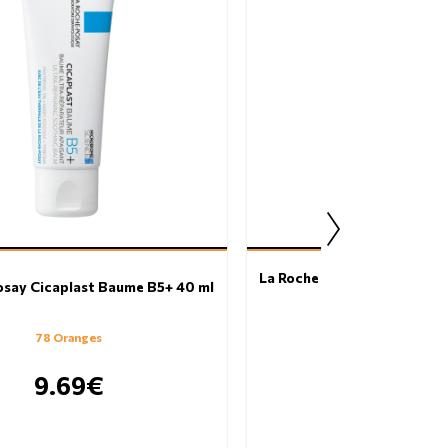
ισθήματος δυσφορίας και καύσου.
ς ερυθρότητας
La Roche Posay Toleriane D
osay Cicaplast Baume B5+ 40 ml
20 ml
78 Oranges
135 Oranges
9.69€
16.79€