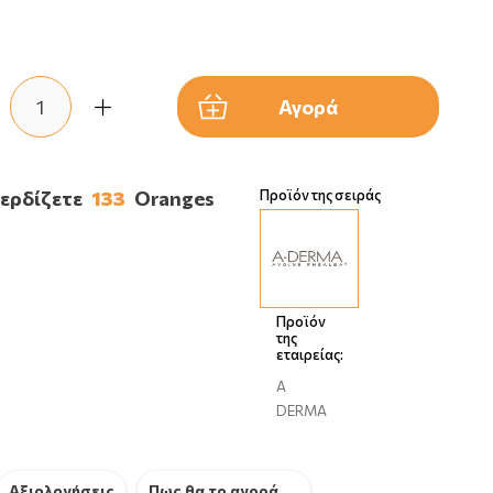
Αγορά
κερδίζετε
133
Oranges
Προϊόν της σειράς
Προϊόν
της
εταιρείας:
A
DERMA
Αξιολογήσεις
Πως θα το αγοράσω