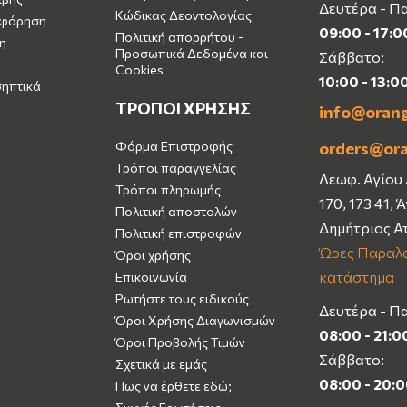
Δευτέρα - Π
Κώδικας Δεοντολογίας
μφόρηση
09:00 - 17:0
Πολιτική απορρήτου -
η
Προσωπικά Δεδομένα και
Σάββατο:
Cookies
10:00 - 13:0
σηπτικά
ΤΡΟΠΟΙ ΧΡΗΣΗΣ
info@oran
Φόρμα Επιστροφής
orders@or
Τρόποι παραγγελίας
Λεωφ. Αγίου
Τρόποι πληρωμής
170, 173 41, 
Πολιτική αποστολών
Δημήτριος Α
Πολιτική επιστροφών
Ώρες Παραλα
Όροι χρήσης
κατάστημα
Επικοινωνία
Ρωτήστε τους ειδικούς
Δευτέρα - Π
Όροι Χρήσης Διαγωνισμών
08:00 - 21:0
Όροι Προβολής Τιμών
Σάββατο:
Σχετικά με εμάς
08:00 - 20:
Πως να έρθετε εδώ;