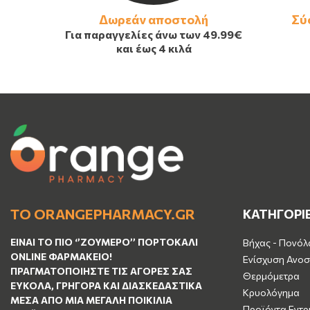
Δωρεάν αποστολή
Σύ
Για παραγγελίες άνω των
49.99€
και έως 4 κιλά
ΤΟ ORANGEPHARMACY.GR
ΚΑΤΗΓΟΡΙ
ΕΊΝΑΙ ΤO ΠΙΟ ‘’
ΖΟΥΜΕΡΌ
’’ ΠΟΡΤΟΚΑΛΊ
Βήχας - Πονόλ
ΟNLINE ΦΑΡΜΑΚΕΊΟ!
Ενίσχυση Ανοσ
ΠΡΑΓΜΑΤΟΠΟΙΉΣΤΕ ΤΙΣ ΑΓΟΡΈΣ ΣΑΣ
Θερμόμετρα
ΕΎΚΟΛΑ, ΓΡΉΓΟΡΑ ΚΑΙ ΔΙΑΣΚΕΔΑΣΤΙΚΆ
Κρυολόγημα
ΜΈΣΑ ΑΠΌ ΜΙΑ ΜΕΓΆΛΗ ΠΟΙΚΙΛΊΑ
Προϊόντα Εντρ