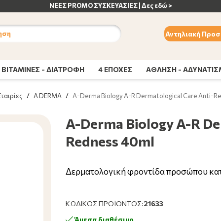
ΚΕΥΑΣΙΕΣ | Δες εδώ >
ηση
Αντηλιακή Προσ
ΒΙΤΑΜΙΝΕΣ - ΔΙΑΤΡΟΦΗ
4 ΕΠΟΧΕΣ
ΑΘΛΗΣΗ - ΑΔΥΝΑΤΙ
Εταιρίες
/
A DERMA
/
A-Derma Biology A-R Dermatological Care Anti-R
A-Derma Biology A-R Der
Redness 40ml
Δερματολογική φροντίδα προσώπου κατ
ΚΩΔΙΚΌΣ ΠΡΟΪΌΝΤΟΣ:
21633
Άμεσα διαθέσιμο