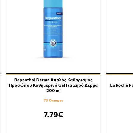
Ιδιότητες
Άμεση και με διάρκεια καταπράυνση του α
Βοηθά στην μείωση της μόνιμης ή διάχυτη
24ωρη ενυδάτωση.
Barcodes :
Bepanthol Derma Απαλός Καθαρισμός
Προσώπου Καθημερινό Gel Για Ξηρό Δέρμα
La Roche P
200 ml
73 Oranges
7.79€