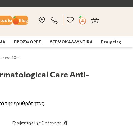
τασία
Blog
ΣΜΑ
ΠΡΟΣΦΟΡΕΣ
ΔΕΡΜΟΚΑΛΛΥΝΤΙΚΑ
Εταιρείες
edness 40ml
matological Care Anti-
ά της ερυθρότητας.
Γράψτε την 1η αξιολόγηση