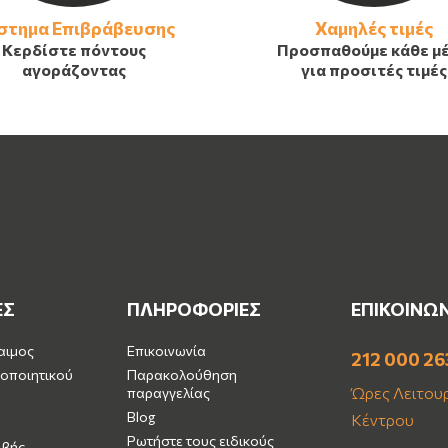
στημα Επιβράβευσης
Χαμηλές τιμές
Κερδίστε πόντους
Προσπαθούμε κάθε μ
αγοράζοντας
για προσιτές τιμές
ΕΣ
ΠΛΗΡΟΦΟΡΙΕΣ
ΕΠΙΚΟΙΝΩ
αιμος
Επικοινωνία
212 000 26
οποιητικού
Παρακολούθηση
Ώρες Λειτουρ
παραγγελίας
Blog
Κέντρου
Ρωτήστε τους ειδικούς
ιβής