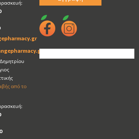
αρασκευή:
0
0
gepharmacy.gr
angepharmacy.gr
 Δημητρίου
Άγιος
ττικής
βής από το
αρασκευή:
0
00