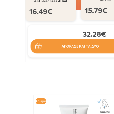
Anti-Redness 40ml
15.79€
16.49€
32.28€
ΑΓΟΡΑΣΕ ΚΑΙ ΤΑ ΔΥΟ
+δώρο
+δώρο