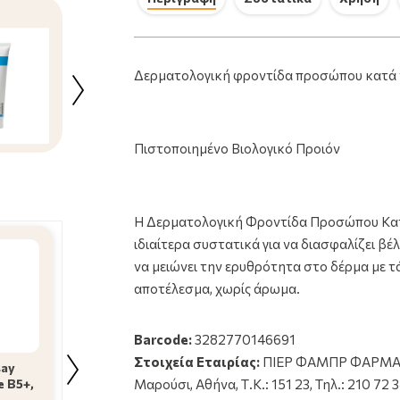
Bepanthol Derma Απαλός
Καθαρισμός Προσώπου
Δερματολογική φροντίδα προσώπου κατά 
Καθημερινό Gel Για Ξηρό Δέρμα
200 ml
7.79€
Πιστοποιημένο Βιολογικό Προιόν
Η Δερματολογική Φροντίδα Προσώπου Κατά
ιδιαίτερα συστατικά για να διασφαλίζει β
να μειώνει την ερυθρότητα στο δέρμα με 
αποτέλεσμα, χωρίς άρωμα.
Barcode:
3282770146691
Bepanthol Derma
Χωρίς αιθέρια έλαια.
Στοιχεία Εταιρίας:
ΠΙΕΡ ΦΑΜΠΡ ΦΑΡΜΑΚΑ
say
Απαλός Καθαρισμ
A-Derma Biology A-R
e B5+,
Προσώπου
Μαρούσι, Αθήνα, Τ.Κ.: 151 23, Τηλ.: 210 72
Dermatological Care
Καθημερινό Gel Γι