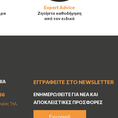
Expert Advice
έρα
Ζητήστε καθοδήγηση
από τον ειδικό
ΝΙΑ
ΕΓΓΡΑΦΕΊΤΕ ΣΤΟ NEWSLETTER
ΕΝΗΜΕΡΩΘΕΊΤΕ ΓΙΑ ΝΈΑ ΚΑΙ
36
ΑΠΟΚΛΕΙΣΤΙΚΈΣ ΠΡΟΣΦΟΡΈΣ
γίας Τηλ.
Εγγραφή