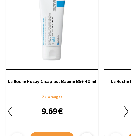
La Roche Posay Cicaplast Baume B5+ 40 ml
La Roche Po
78 Oranges
9.69€