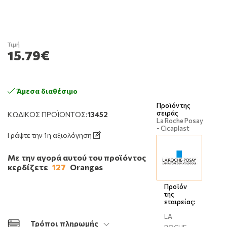
Τιμή
15.79€
Άμεσα διαθέσιμο
Προϊόν της
σειράς
ΚΩΔΙΚΌΣ ΠΡΟΪΌΝΤΟΣ:
13452
La Roche Posay
- Cicaplast
Γράψτε την 1η αξιολόγηση
Με την αγορά αυτού του προϊόντος
κερδίζετε
127
Oranges
Προϊόν
της
εταιρείας:
LA
Τρόποι πληρωμής