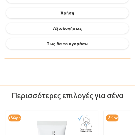
Χρήση
Αξιολογήσεις
Πως θα το αγοράσω
Περισσότερες επιλογές για σένα
+δώρο
+δώρο
+δώρο
+δώρο