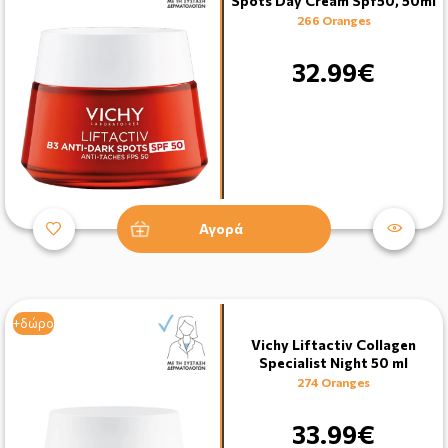
Spots Day Cream Spf50, 50ml
266 Oranges
32.99€
Αγορά
+δώρο
Vichy Liftactiv Collagen
Specialist Night 50 ml
274 Oranges
33.99€