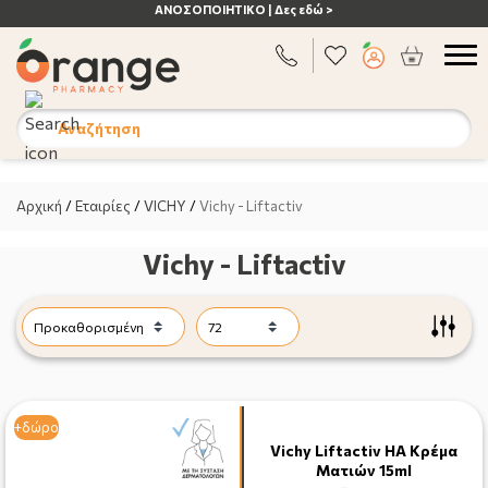
ΑΝΟΣΟΠΟΙΗΤΙΚΟ | Δες εδώ >
Αναζήτηση
Αρχική
/
Εταιρίες
/
VICHY
/
Vichy - Liftactiv
Vichy - Liftactiv
+δώρο
Vichy Liftactiv HA Κρέμα
Ματιών 15ml