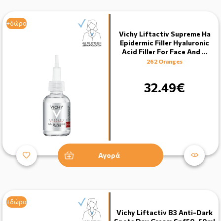
+δώρο
Vichy Liftactiv Supreme Ha
Epidermic Filler Hyaluronic
Acid Filler For Face And …
262 Oranges
32.49€
Αγορά
+δώρο
Vichy Liftactiv B3 Anti-Dark