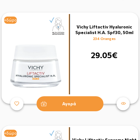
+δώρο
Vichy Liftactiv Hyaluronic
Specialist H.A. Spf30, 50ml
234 Oranges
29.05€
Αγορά
+δώρο
Vichy Liftactiv Supreme Night