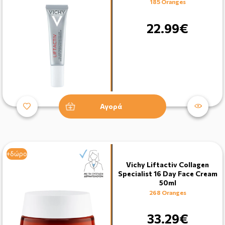
185 Oranges
22.99€
Αγορά
+δώρο
Vichy Liftactiv Collagen
Specialist 16 Day Face Cream
50ml
268 Oranges
33.29€