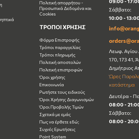
09:00 - 17:0
Πολιτική απορρήτου -
η
Προσωπικά Δεδομένα και
Σάββατο:
Cookies
10:00 - 13:0
σηπτικά
ΤΡΟΠΟΙ ΧΡΗΣΗΣ
info@oran
Φόρμα Επιστροφής
orders@or
Τρόποι παραγγελίας
Λεωφ. Αγίου
Τρόποι πληρωμής
170, 173 41, 
Πολιτική αποστολών
Δημήτριος Α
Πολιτική επιστροφών
Ώρες Παραλα
Όροι χρήσης
κατάστημα
Επικοινωνία
Ρωτήστε τους ειδικούς
Δευτέρα - Π
Όροι Χρήσης Διαγωνισμών
08:00 - 21:0
Όροι Προβολής Τιμών
Σάββατο:
Σχετικά με εμάς
08:00 - 20:
Πως να έρθετε εδώ;
Συχνές Ερωτήσεις
Point System