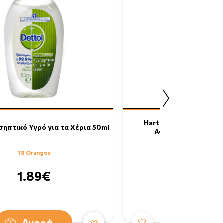
Hartmann Manusept Ste
σηπτικό Υγρό για τα Χέρια 50ml
Αντισηπτικό Χεριών
18 Oranges
22 Oranges
1.89€
2.29€
Αγορά
Αγορά