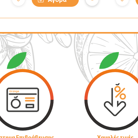
στημα Επιβράβευσης
Χαμηλές τιμές