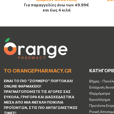
Για παραγγελίες άνω των
49.99€
και έως 4 κιλά
ΤΟ ORANGEPHARMACY.GR
ΚΑΤΗΓΟΡΙ
ΕΊΝΑΙ ΤO ΠΙΟ ‘’
ΖΟΥΜΕΡΌ
’’ ΠΟΡΤΟΚΑΛΊ
Βήχας - Πονόλ
ΟNLINE ΦΑΡΜΑΚΕΊΟ!
Ενίσχυση Ανοσ
ΠΡΑΓΜΑΤΟΠΟΙΉΣΤΕ ΤΙΣ ΑΓΟΡΈΣ ΣΑΣ
Θερμόμετρα
ΕΎΚΟΛΑ, ΓΡΉΓΟΡΑ ΚΑΙ ΔΙΑΣΚΕΔΑΣΤΙΚΆ
Κρυολόγημα
ΜΈΣΑ ΑΠΌ ΜΙΑ ΜΕΓΆΛΗ ΠΟΙΚΙΛΊΑ
Προϊόντα Εντρ
ΠΡΟΪΌΝΤΩΝ, ΣΤΙΣ ΠΙΟ ΑΝΤΑΓΩΝΙΣΤΙΚΈΣ
Ρινική Αποσυ
ΤΙΜΈΣ!