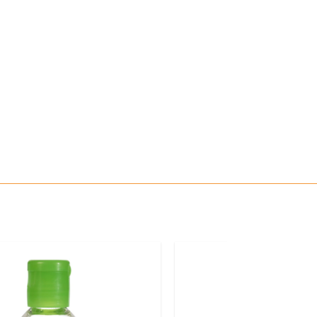
1.89€
ατικότητας
10.49€
ς βλεννογόνους
12.38€
ΑΓΟΡΑΣΕ ΚΑΙ ΤΑ ΔΥΟ