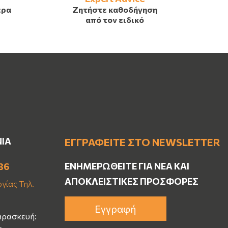
έρα
Ζητήστε καθοδήγηση
από τον ειδικό
ΝΙΑ
ΕΓΓΡΑΦΕΊΤΕ ΣΤΟ NEWSLETTER
ΕΝΗΜΕΡΩΘΕΊΤΕ ΓΙΑ ΝΈΑ ΚΑΙ
36
ΑΠΟΚΛΕΙΣΤΙΚΈΣ ΠΡΟΣΦΟΡΈΣ
γίας Τηλ.
Εγγραφή
αρασκευή: