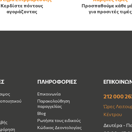
Κερδίστε πόντους
Προσπαθούμε κάθε μ
αγοράζοντας
για προσιτές τιμές
ΕΣ
ΠΛΗΡΟΦΟΡΙΕΣ
ΕΠΙΚΟΙΝΩ
αιμος
Επικοινωνία
212 000 26
οποιητικού
Παρακολούθηση
Ώρες Λειτουρ
παραγγελίας
Blog
Κέντρου
Ρωτήστε τους ειδικούς
ιβής
Δευτέρα - Π
Κώδικας Δεοντολογίας
μφόρηση