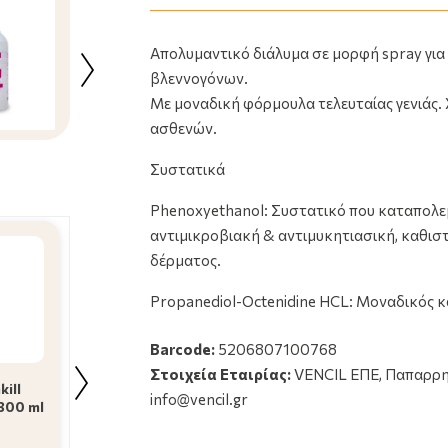
Hartmann Manusept Sterilium
Απολυμαντικό διάλυμα σε μορφή spray για
Αντισηπτικό Gel Χεριών Με
Αντλία 475 ml
βλεννογόνων.
6.56€
Με μοναδική φόρμουλα τελευταίας γενιάς. 
ασθενών.
Συστατικά
Phenoxyethanol: Συστατικό που καταπολεμά
αντιμικροβιακή & αντιμυκητιασική, καθιστ
δέρματος.
Propanediol-Οctenidine HCL: Μοναδικός κα
Glycerin: Ενδυναμώνει τον επιδερμικό φραγ
Barcode:
5206807100768
εξωτερικές επιθέσεις κι ερεθιστικούς παρά
Hartmann Manuse
Στοιχεία Εταιρίας:
VENCIL ΕΠΕ, Παπαρρηγο
ill
Sterilium Αντισηπτ
Vencil Octenoven Spray
info@vencil.gr
300 ml
Gel Χεριών Με Αντλ
Ενδείξεις
100ml
475 ml