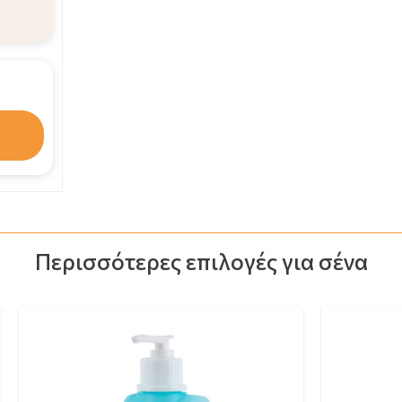
Ευρύ φάσμα απολυμαντικής αποτελεσμ
6.56€
10.49€
Γρήγορη έναρξη δράσης
Πολύ καλή ανοχή από το δέρμα και του
17.05€
Barcodes :
ΑΓΟΡΑΣΕ ΚΑΙ ΤΑ ΔΥΟ
Περισσότερες επιλογές για σένα