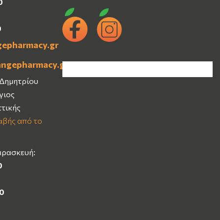
0
0
gepharmacy.gr
angepharmacy.gr
 Δημητρίου
Άγιος
ττικής
βής από το
αρασκευή:
0
00