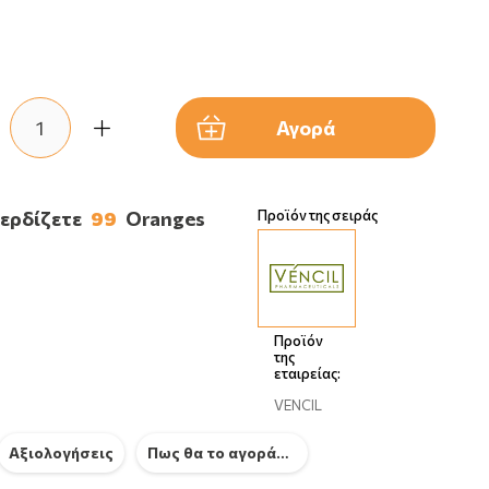
Αγορά
κερδίζετε
99
Oranges
Προϊόν της σειράς
Προϊόν
της
εταιρείας:
VENCIL
Αξιολογήσεις
Πως θα το αγοράσω