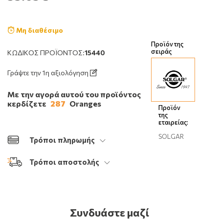
Μη διαθέσιμο
Προϊόν της
σειράς
ΚΩΔΙΚΌΣ ΠΡΟΪΌΝΤΟΣ:
15440
Γράψτε την 1η αξιολόγηση
Με την αγορά αυτού του προϊόντος
κερδίζετε
287
Oranges
Προϊόν
της
εταιρείας:
SOLGAR
Τρόποι πληρωμής
Τρόποι αποστολής
Συνδυάστε μαζί