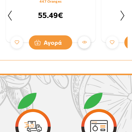
447 Oranges
55.49€
Αγορά