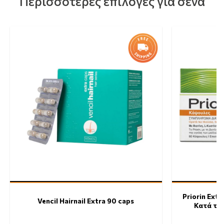
Περισσότερες επιλογές για σένα
Priorin Ex
Vencil Hairnail Extra 90 caps
Κατά τη