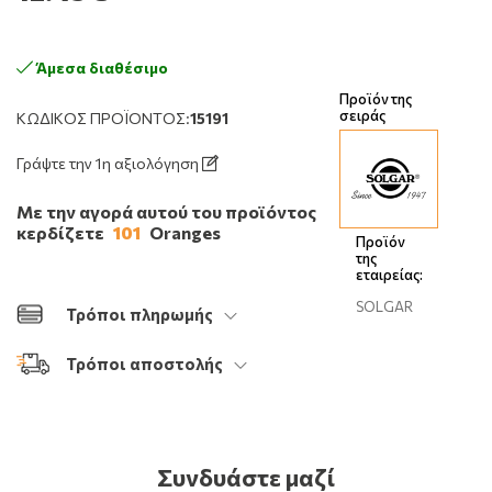
Άμεσα διαθέσιμο
Προϊόν της
σειράς
ΚΩΔΙΚΌΣ ΠΡΟΪΌΝΤΟΣ:
15191
Γράψτε την 1η αξιολόγηση
Με την αγορά αυτού του προϊόντος
κερδίζετε
101
Oranges
Προϊόν
της
εταιρείας:
SOLGAR
Τρόποι πληρωμής
Τρόποι αποστολής
Συνδυάστε μαζί