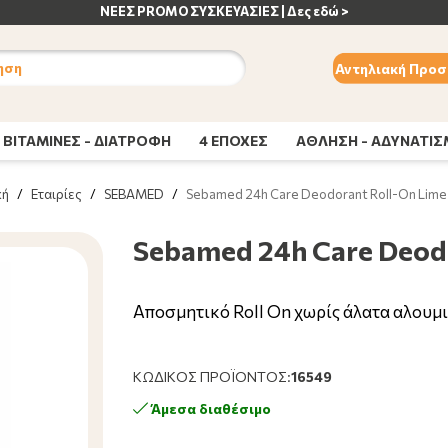
ΝΕΕΣ PROMO ΣΥΣΚΕΥΑΣΙΕΣ | Δες εδώ >
ηση
Αντηλιακή Προσ
ΒΙΤΑΜΙΝΕΣ - ΔΙΑΤΡΟΦΗ
4 ΕΠΟΧΕΣ
ΑΘΛΗΣΗ - ΑΔΥΝΑΤΙ
κή
/
Εταιρίες
/
SEBAMED
/
Sebamed 24h Care Deodorant Roll-On Lime
Sebamed 24h Care Deodo
Αποσμητικό Roll On χωρίς άλατα αλουμι
ΚΩΔΙΚΌΣ ΠΡΟΪΌΝΤΟΣ:
16549
Άμεσα διαθέσιμο