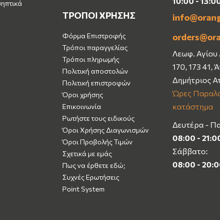
10:00 - 13:0
σηπτικά
ΤΡΟΠΟΙ ΧΡΗΣΗΣ
info@oran
Φόρμα Επιστροφής
orders@or
Τρόποι παραγγελίας
Λεωφ. Αγίου
Τρόποι πληρωμής
170, 173 41, 
Πολιτική αποστολών
Δημήτριος Α
Πολιτική επιστροφών
Ώρες Παραλα
Όροι χρήσης
κατάστημα
Επικοινωνία
Ρωτήστε τους ειδικούς
Δευτέρα - Π
Όροι Χρήσης Διαγωνισμών
08:00 - 21:0
Όροι Προβολής Τιμών
Σάββατο:
Σχετικά με εμάς
08:00 - 20:
Πως να έρθετε εδώ;
Συχνές Ερωτήσεις
Point System