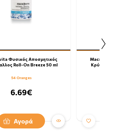
vita Φυσικός Αποσμητικός
Macrovita Φυσικός Α
λλος Roll-On Breeze 50 ml
Κρύσταλλος Roll-On Fl
54 Oranges
54 Oranges
6.69€
6.69€
Αγορά
Αγορά