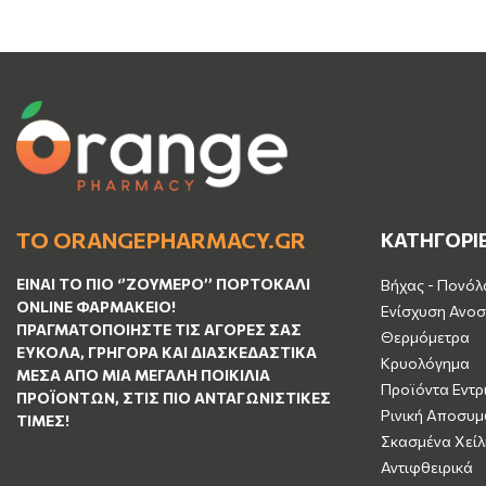
ΤΟ ORANGEPHARMACY.GR
ΚΑΤΗΓΟΡΙ
ΕΊΝΑΙ ΤO ΠΙΟ ‘’
ΖΟΥΜΕΡΌ
’’ ΠΟΡΤΟΚΑΛΊ
Βήχας - Πονόλ
ΟNLINE ΦΑΡΜΑΚΕΊΟ!
Ενίσχυση Ανοσ
ΠΡΑΓΜΑΤΟΠΟΙΉΣΤΕ ΤΙΣ ΑΓΟΡΈΣ ΣΑΣ
Θερμόμετρα
ΕΎΚΟΛΑ, ΓΡΉΓΟΡΑ ΚΑΙ ΔΙΑΣΚΕΔΑΣΤΙΚΆ
Κρυολόγημα
ΜΈΣΑ ΑΠΌ ΜΙΑ ΜΕΓΆΛΗ ΠΟΙΚΙΛΊΑ
Προϊόντα Εντρ
ΠΡΟΪΌΝΤΩΝ, ΣΤΙΣ ΠΙΟ ΑΝΤΑΓΩΝΙΣΤΙΚΈΣ
Ρινική Αποσυ
ΤΙΜΈΣ!
Σκασμένα Χείλ
Αντιφθειρικά