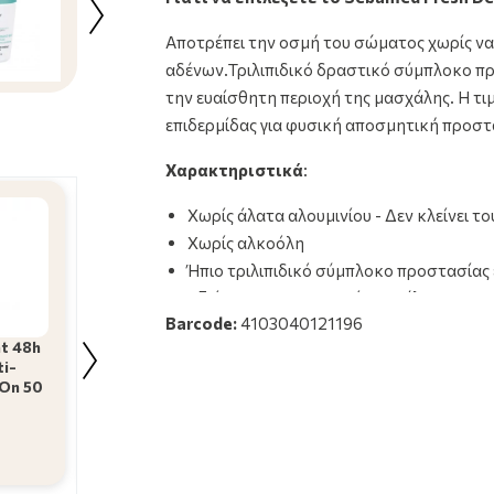
Κρύσταλλος Roll-On Natural 50 ml
6.69€
Αποτρέπει την οσμή του σώματος χωρίς να
αδένων.Τριλιπιδικό δραστικό σύμπλοκο π
την ευαίσθητη περιοχή της μασχάλης. Η τι
επιδερμίδας για φυσική αποσμητική προστ
Χαρακτηριστικά
:
Χωρίς άλατα αλουμινίου - Δεν κλείνει 
Χωρίς αλκοόλη
Ήπιο τριλιπιδικό σύμπλοκο προστασίας
Αξιόπιστο αποσμητικό αποτέλεσμα
Barcode:
4103040121196
Η σύνθεσή του με Triethyl Citrate εξου
t 48h
Macrovita Φυσικό
Sebamed 24h Care
ti-
Αποσμητικός
Barcodes : 4103040104243
Deodorant Roll-On Lime
-On 50
Κρύσταλλος Roll-
50 ml
Natural 50 ml
6.69€
7.99€