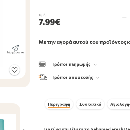
Τιμή
7.99€
Με την αγορά αυτού του προϊόντος 
Μοιράσου το
Τρόποι πληρωμής
Τρόποι αποστολής
Περιγραφή
Συστατικά
Αξιολογή
Macrovita Φυσικός Αποσμητικός
Γιατί να επιλέξετε το Sebamed Fresh De