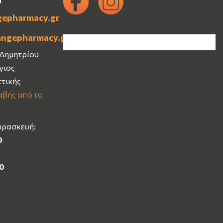
0
gepharmacy.gr
angepharmacy.gr
 Δημητρίου
Άγιος
ττικής
βής από το
αρασκευή:
0
00