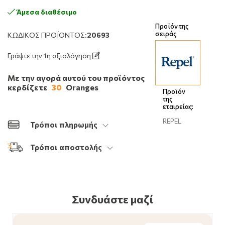
Άμεσα διαθέσιμο
Προϊόν της
σειράς
ΚΩΔΙΚΌΣ ΠΡΟΪΌΝΤΟΣ:
20693
Γράψτε την 1η αξιολόγηση
Με την αγορά αυτού του προϊόντος
κερδίζετε
30
Oranges
Προϊόν
της
εταιρείας:
REPEL
Τρόποι πληρωμής
Τρόποι αποστολής
Συνδυάστε μαζί