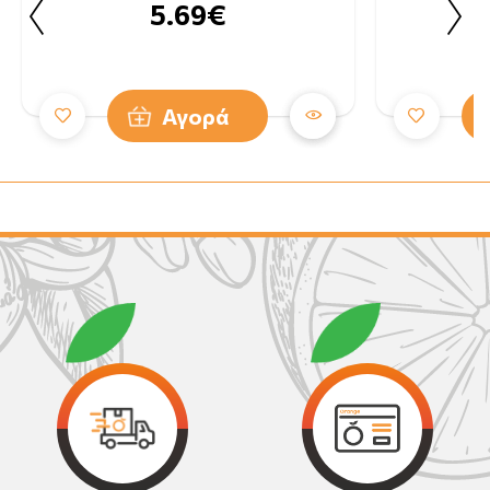
5.69€
Αγορά