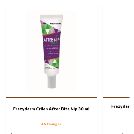
Frezyderm
Frezyderm Crilen After Bite Nip 30 ml
Γ
46 Oranges