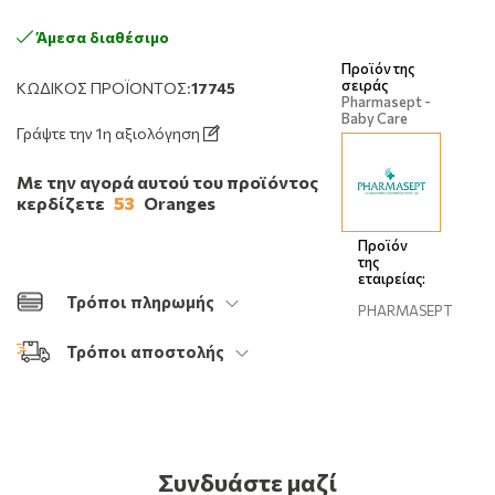
Άμεσα διαθέσιμο
Προϊόν της
σειράς
ΚΩΔΙΚΌΣ ΠΡΟΪΌΝΤΟΣ:
17745
Pharmasept -
Baby Care
Γράψτε την 1η αξιολόγηση
Με την αγορά αυτού του προϊόντος
κερδίζετε
53
Oranges
Προϊόν
της
εταιρείας:
Τρόποι πληρωμής
PHARMASEPT
Τρόποι αποστολής
Συνδυάστε μαζί