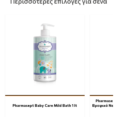
Περισσότερες επιλογές για σένα
Pharmasept 
Pharmasept Baby Care Mild Bath 1 lt
Βρεφικό Νερ