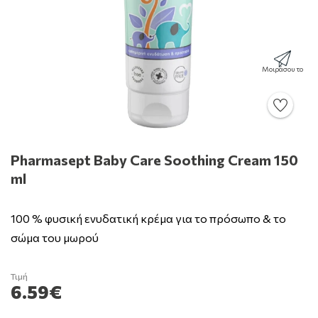
Μοιράσου το
Pharmasept Baby Care Soothing Cream 150
ml
100 % φυσική ενυδατική κρέμα για το πρόσωπο & το
σώμα του μωρού
Τιμή
6.59€