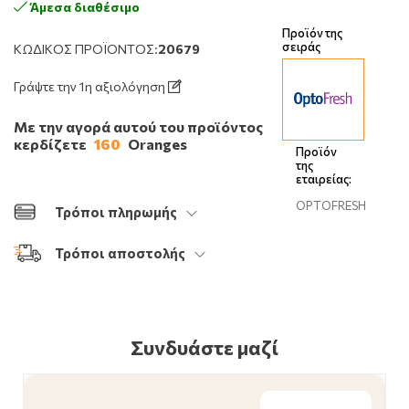
Άμεσα διαθέσιμο
Προϊόν της
σειράς
ΚΩΔΙΚΌΣ ΠΡΟΪΌΝΤΟΣ:
20679
Γράψτε την 1η αξιολόγηση
Με την αγορά αυτού του προϊόντος
κερδίζετε
160
Oranges
Προϊόν
της
εταιρείας:
OPTOFRESH
Τρόποι πληρωμής
Τρόποι αποστολής
Συνδυάστε μαζί