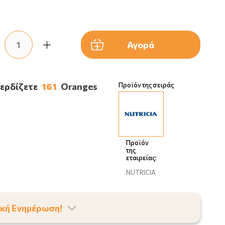
Αγορά
κερδίζετε
161
Oranges
Προϊόν της σειράς
Προϊόν
της
εταιρείας:
NUTRICIA
κή Ενημέρωση!