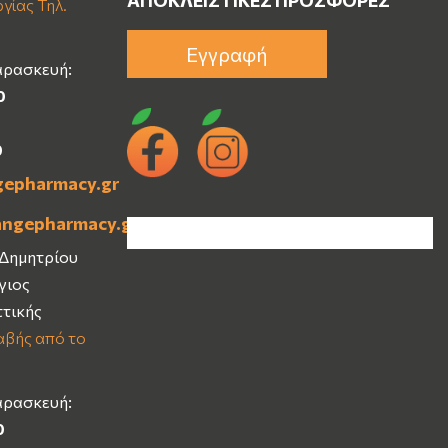
ΑΠΟΚΛΕΙΣΤΙΚΈΣ ΠΡΟΣΦΟΡΈΣ
γίας Τηλ.
Εγγραφή
αρασκευή:
0
0
gepharmacy.gr
angepharmacy.gr
 Δημητρίου
Άγιος
ττικής
βής από το
αρασκευή:
0