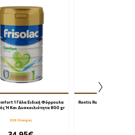
omfort 1 Γάλα Ειδική Φόρμουλα
Rontis Rontamil Complete 
ές Ή Και Δυσκοιλιότητα 800 gr
400gr
309 Oranges
118 Oranges
34.95€
13.39€