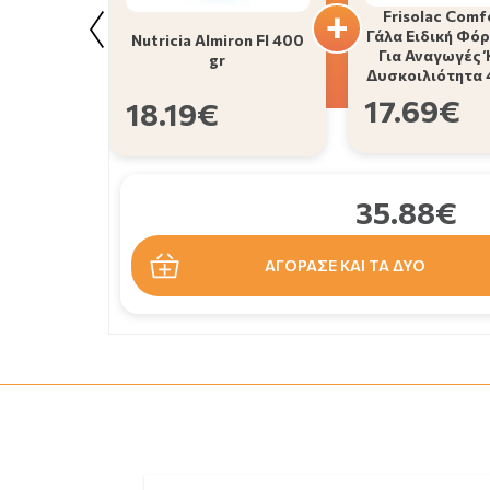
Frisolac Comfo
Γάλα Ειδική Φό
Nutricia Almiron Fl 400
Για Αναγωγές 
gr
Δυσκοιλιότητα 
17.69€
18.19€
35.88€
ΑΓΟΡΑΣΕ ΚΑΙ ΤΑ ΔΥΟ