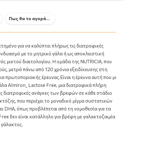
Πως θα το αγοράσω
Frisolac Comfort 1 Γάλα Ειδική
Rontis
ετημένο για να καλύπτει πλήρως τις διατροφικές
Φόρμουλα Για Αναγωγές Ή Και
σε Σκ
Δυσκοιλιότητα 800 gr
υνδυασμό με το μητρικό γάλα ή ως αποκλειστική
13.3
34.95€
ός μικτού διαιτολογίου. Η ομάδα της NUTRICIA, που
ούς, μετρά πάνω από 120 χρόνια εξειδίκευσης στη
ια πρωτοποριακής έρευνας.Είναι η έρευνα αυτή που μας
λα Almiron_ Lactose Free, μια διατροφικά πλήρη
ις διατροφικές ανάγκες των βρεφών σε κάθε στάδιο
τόζης, που περιέχει το μοναδικό μίγμα συστατικών
χει DHA, όπως προβλέπεται από τη νομοθεσία για τα
Free δεν είναι κατάλληλο για βρέφη με γαλακτοζαιμία ή
 γάλακτος.
35, 8712400768658, 98463