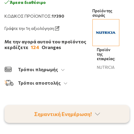
Άμεσα διαθέσιμο
Προϊόν της
σειράς
ΚΩΔΙΚΌΣ ΠΡΟΪΌΝΤΟΣ:
17390
Γράψτε την 1η αξιολόγηση
Με την αγορά αυτού του προϊόντος
κερδίζετε
124
Oranges
Προϊόν
της
εταιρείας:
NUTRICIA
Τρόποι πληρωμής
Τρόποι αποστολής
Σημαντική Ενημέρωση!