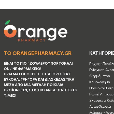
ΤΟ ORANGEPHARMACY.GR
ΚΑΤΗΓΟΡΙ
ΕΊΝΑΙ ΤO ΠΙΟ ‘’
ΖΟΥΜΕΡΌ
’’ ΠΟΡΤΟΚΑΛΊ
Βήχας - Πονόλ
ΟNLINE ΦΑΡΜΑΚΕΊΟ!
Ενίσχυση Ανοσ
ΠΡΑΓΜΑΤΟΠΟΙΉΣΤΕ ΤΙΣ ΑΓΟΡΈΣ ΣΑΣ
Θερμόμετρα
ΕΎΚΟΛΑ, ΓΡΉΓΟΡΑ ΚΑΙ ΔΙΑΣΚΕΔΑΣΤΙΚΆ
Κρυολόγημα
ΜΈΣΑ ΑΠΌ ΜΙΑ ΜΕΓΆΛΗ ΠΟΙΚΙΛΊΑ
Προϊόντα Εντρ
ΠΡΟΪΌΝΤΩΝ, ΣΤΙΣ ΠΙΟ ΑΝΤΑΓΩΝΙΣΤΙΚΈΣ
Ρινική Αποσυ
ΤΙΜΈΣ!
Σκασμένα Χείλ
Αντιφθειρικά
Μάσκες - Αντι