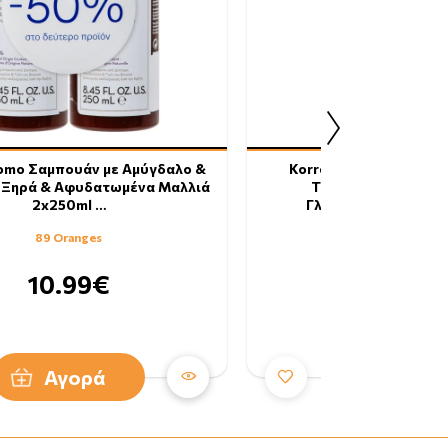
romo Σαμπουάν με Αμύγδαλο &
Korres Promo Σαμπουά
α Ξηρά & Αφυδατωμένα Μαλλιά
Τριχόπτωσης με Κυ
2x250ml …
Γλυκοπρωτε_νες για
89 Oranges
89 Oranges
10.99€
10.99€
Αγορά
Αγορά