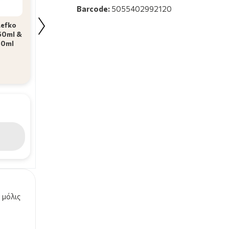
Barcode:
5055402992120
Luxurious Promo
MUA Promo Lip Cracker
Lefko
Suncare Μεσαίας 
Lipstick - Liner Duo
 50ml &
Χαμηλής Αντηλιακ
Heartfelt Hun 0.9gr &
50ml
Προστασίας 5 Τεμά
Hydra Juice Peptide …
26.99€
9.99€
36.98€
Σύντομα κοντά σας
 μόλις