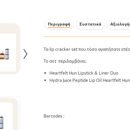
Περιγραφή
Συστατικά
Αξιολογή
Luxurious Promo Suncare Μεσαίας
Τα lip cracker set που τόσο αγαπήσατε επ
- Χαμηλής Αντηλιακής
Προστασίας 5 Τεμάχια
Το σετ περιλαμβάνει:
26.99€
Heartfelt Hun Lipstick & Liner Duo
Hydra Juice Peptide Lip Oil Heartfelt Hu
Barcodes :