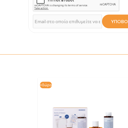
ΥΠΟΒΟ
+δώρο