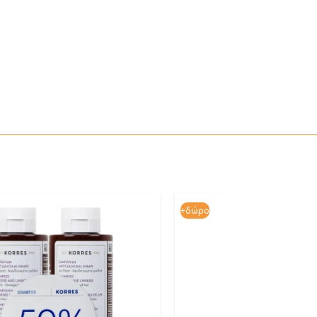
+δώρο