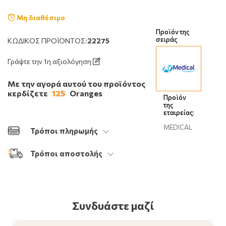
Μη διαθέσιμο
Προϊόν της
σειράς
ΚΩΔΙΚΌΣ ΠΡΟΪΌΝΤΟΣ:
22275
Γράψτε την 1η αξιολόγηση
Με την αγορά αυτού του προϊόντος
κερδίζετε
125
Oranges
Προϊόν
της
εταιρείας:
MEDICAL
Τρόποι πληρωμής
Τρόποι αποστολής
Συνδυάστε μαζί