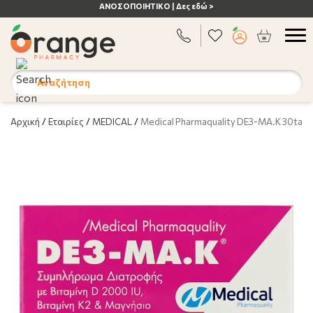
ΑΝΟΣΟΠΟΙΗΤΙΚΟ | Δες εδώ >
Αναζήτηση
Αρχική
/
Εταιρίες
/
MEDICAL
/
Medical Pharmaquality DE3-MA.K 30tabs