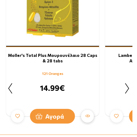
Moller's Total Plus Μουρουνέλαιο 28 Caps
Lambert
& 28 tabs
Ανα
121 Oranges
14.99€
Αγορά