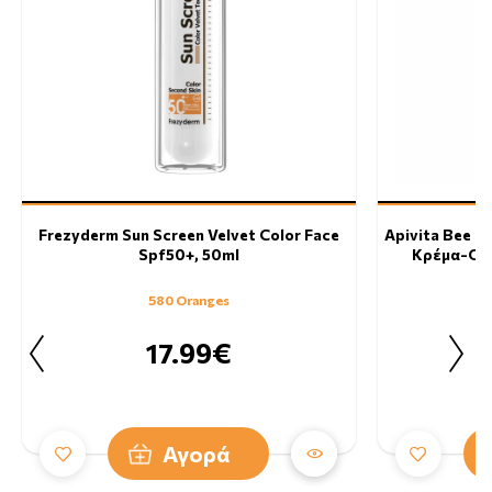
Frezyderm Sun Screen Velvet Color Face
Apivita Bee S
Spf50+, 50ml
Κρέμα-Gel
580 Oranges
17.99€
Αγορά