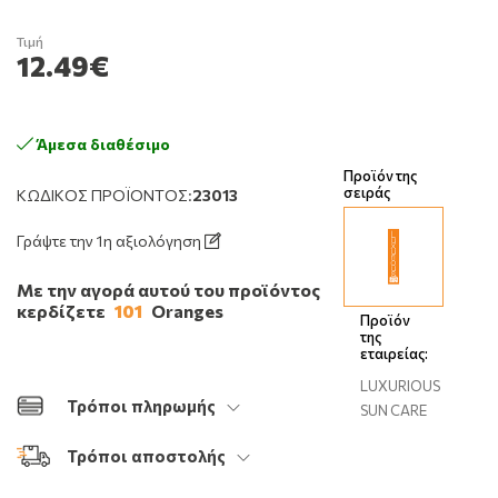
Τιμή
12.49€
Άμεσα διαθέσιμο
Προϊόν της
σειράς
ΚΩΔΙΚΌΣ ΠΡΟΪΌΝΤΟΣ:
23013
Γράψτε την 1η αξιολόγηση
Με την αγορά αυτού του προϊόντος
κερδίζετε
101
Oranges
Προϊόν
της
εταιρείας:
LUXURIOUS
Τρόποι πληρωμής
SUN CARE
Τρόποι αποστολής