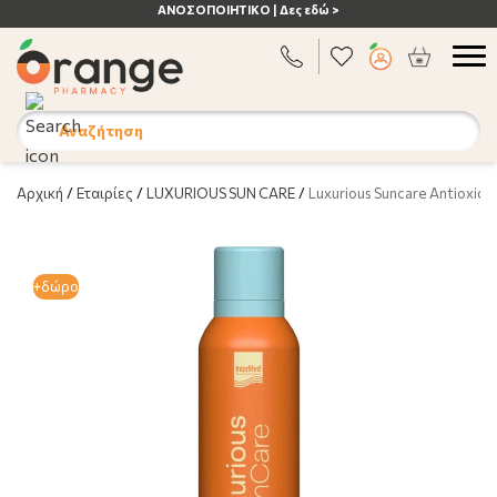
ΑΝΟΣΟΠΟΙΗΤΙΚΟ | Δες εδώ >
Αναζήτηση
Αρχική
/
Εταιρίες
/
LUXURIOUS SUN CARE
/
Luxurious Suncare Antioxida
+δώρο