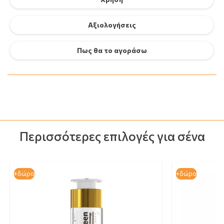
Αξιολογήσεις
Πως θα το αγοράσω
Περισσότερες επιλογές για σένα
+δώρο
+δώρο
+δώρο