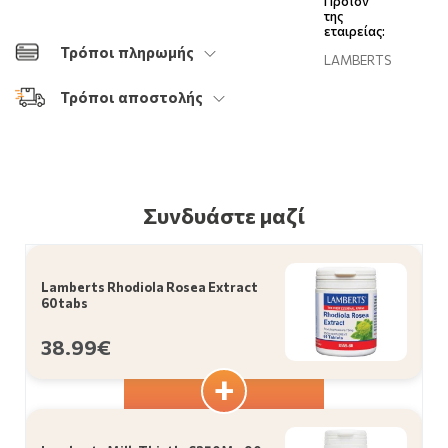
Προϊόν
της
εταιρείας:
Τρόποι πληρωμής
LAMBERTS
Τρόποι αποστολής
Συνδυάστε μαζί
Lamberts Rhodiola Rosea Extract
60tabs
38.99€