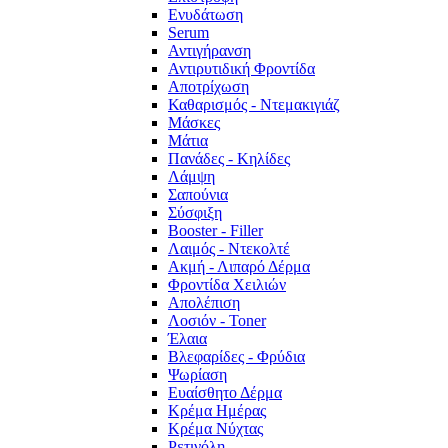
Ενυδάτωση
Serum
Αντιγήρανση
Αντιρυτιδική Φροντίδα
Αποτρίχωση
Καθαρισμός - Ντεμακιγιάζ
Μάσκες
Μάτια
Πανάδες - Κηλίδες
Λάμψη
Σαπούνια
Σύσφιξη
Booster - Filler
Λαιμός - Ντεκολτέ
Ακμή - Λιπαρό Δέρμα
Φροντίδα Χειλιών
Απολέπιση
Λοσιόν - Toner
Έλαια
Βλεφαρίδες - Φρύδια
Ψωρίαση
Ευαίσθητο Δέρμα
Κρέμα Ημέρας
Κρέμα Νύχτας
Ρετινόλη