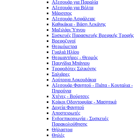
Αξεσουάρ για Παραλία
Αξεσουάρ για Βόλτα
Μάρσιπος
Αξεσουάρ Ασφάλειας
Καθικάκια - Βάση Λεκάνης
Μαξιλάρι Ύπνου
Συσκευές Παρασκευής Βρεφικής Τροφής
Βρεφοζυγοί
Θερμόμετρα
Γυαλιά Ηλίου
Θερμαντήρες - Θερμός
Παιχνίδια Μπάνιου
Τροφοδότες Σιλικόνης
Σαλιάρες
Λούτρινα Αρκουδάκια
Αξεσουάρ Φαγητού - Πιάτα - Κουταλια -
Πηρούνια
Χτένες - Βούρτσες
Κρίκοι Οδοντοφυϊας - Μασητικά
Δοχεία Φαγητού
Αποστειρωτές
Ενδοεπικοινωνία - Συσκευές
Παρακολούθησης
Θήλαστρα
Θηλές