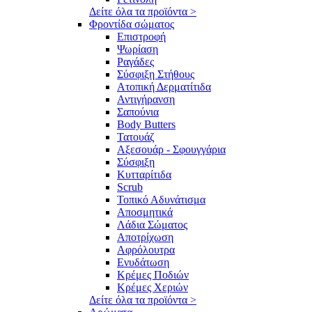
Δείτε όλα τα προϊόντα >
Φροντίδα σώματος
Επιστροφή
Ψωρίαση
Ραγάδες
Σύσφιξη Στήθους
Ατοπική Δερματίτιδα
Αντιγήρανση
Σαπούνια
Body Butters
Τατουάζ
Αξεσουάρ - Σφουγγάρια
Σύσφιξη
Κυτταρίτιδα
Scrub
Τοπικό Αδυνάτισμα
Αποσμητικά
Λάδια Σώματος
Αποτρίχωση
Αφρόλουτρα
Ενυδάτωση
Κρέμες Ποδιών
Κρέμες Χεριών
Δείτε όλα τα προϊόντα >