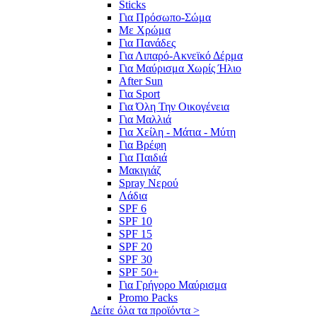
Sticks
Για Πρόσωπο-Σώμα
Με Χρώμα
Για Πανάδες
Για Λιπαρό-Ακνεϊκό Δέρμα
Για Μαύρισμα Χωρίς Ήλιο
After Sun
Για Sport
Για Όλη Την Οικογένεια
Για Μαλλιά
Για Χείλη - Μάτια - Μύτη
Για Βρέφη
Για Παιδιά
Μακιγιάζ
Spray Νερού
Λάδια
SPF 6
SPF 10
SPF 15
SPF 20
SPF 30
SPF 50+
Για Γρήγορο Μαύρισμα
Promo Packs
Δείτε όλα τα προϊόντα >