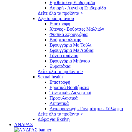
Ερεθισμένη Επιδερμίδα
Λιπαρή - Ακνεiκή Επιδερμίδα
Δείτε όλα τα προϊόντα >
Αξεσουάρ μπάνιου
Επιστροφή
Χτένες - Βούρτσες Μαλλιών
Φυσικά Σφουγγάρια
Βούρτσα πλατης
Σφουγγάρια Με Τούλι
Σφουγγάρια Με Λούφα
Γάντια μπάνιου
Σφουγγάρια Μπάνιου
Ξυραφάκια
Δείτε όλα τα προϊόντα >
Sexual health
Επιστροφή
Ερωτικά Βοηθήματα
Τονωτικά - Διεγερτικά
Προφυλακτικά
Λιπαντικά
Αναπαραγωγή - Γονιμότητα - Σύλληψη
Δείτε όλα τα προϊόντα >
Δώρα για Εκείνη
ΑΝΔΡΑΣ