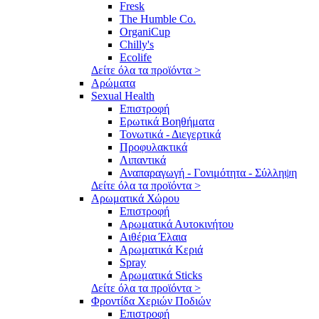
Fresk
The Humble Co.
OrganiCup
Chilly's
Ecolife
Δείτε όλα τα προϊόντα >
Αρώματα
Sexual Health
Επιστροφή
Ερωτικά Βοηθήματα
Τονωτικά - Διεγερτικά
Προφυλακτικά
Λιπαντικά
Αναπαραγωγή - Γονιμότητα - Σύλληψη
Δείτε όλα τα προϊόντα >
Αρωματικά Χώρου
Επιστροφή
Αρωματικά Αυτοκινήτου
Αιθέρια Έλαια
Αρωματικά Κεριά
Spray
Αρωματικά Sticks
Δείτε όλα τα προϊόντα >
Φροντίδα Χεριών Ποδιών
Επιστροφή