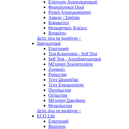
Ενίσχυση Ανοσοποιητικού
Φυσιολογικοί Οροί
Ρινική Αποσυμφόρηση
Λαιμός / Σιρόπια
Καραμέλες
Θερμαντικές Κρέμες
Βιταμίνες
Δείτε όλα τα προϊόντα >
Διαγνωστικά
Επιστροφή
Test Κορονοϊού - Self Test
Self Test - Αυτοδιαγνωστικά
Μέτρηση Χοληστερίνης
Ζυγαριές
Ροόμετρα
Τεστ Ωορρηξίας
Τεστ Εγκυμοσύνης
Πιεσόμετρα
Οξύμετρα
Μέτρηση Σακχάρου
Θερμόμετρα
Δείτε όλα τα προϊόντα >
ECO Life
Επιστροφή
Βιολόγος