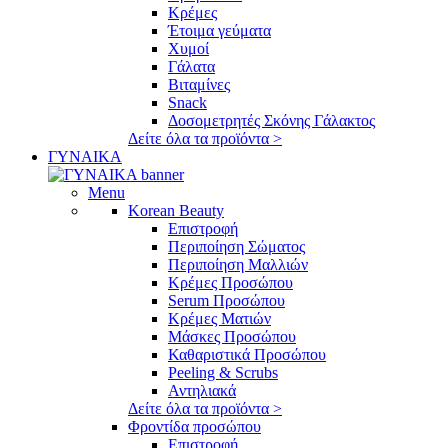
Κρέμες
Έτοιμα γεύματα
Χυμοί
Γάλατα
Βιταμίνες
Snack
Δοσομετρητές Σκόνης Γάλακτος
Δείτε όλα τα προϊόντα >
ΓΥΝΑΙΚΑ
Menu
Korean Beauty
Επιστροφή
Περιποίηση Σώματος
Περιποίηση Μαλλιών
Κρέμες Προσώπου
Serum Προσώπου
Κρέμες Ματιών
Μάσκες Προσώπου
Καθαριστικά Προσώπου
Peeling & Scrubs
Αντηλιακά
Δείτε όλα τα προϊόντα >
Φροντίδα προσώπου
Επιστροφή