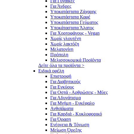
Για Γυναίκες
Για Άνδρες
Υποκατάστατα Ζάχαρης
Υποκατάστατα Καφέ
Υποκατάστατα Γεύματος
Υποκάταστατα Άλατος
Για Χορτοφάγους - Vegan
Χωρίς γλουτένη
Χωρίς λακτόζη
Μελατονίνη
Πρόπολη
Μελισσοκομικά Προϊόντα
Δείτε όλα τα προϊόντα >
Ειδικά οφέλη
Επιστροφή
Για Διαβητικούς
Για Εγκύους
Για Οστά - Αρθρώσεις - Μύες
Για Αδυνάτισμα
Για Μνήμη - Εγκέφαλο
Ανθοϊάματα
Για Καρδιά - Κυκλοφορικό
Για Όραση
Ενέργεια & Τόνωση
Μείωση Όρεξης