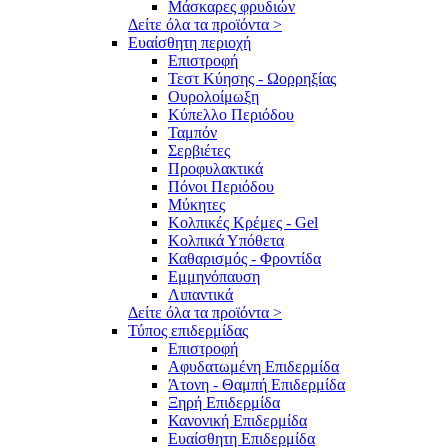
Μάσκαρες φρυδιών
Δείτε όλα τα προϊόντα >
Ευαίσθητη περιοχή
Επιστροφή
Τεστ Κύησης - Ωορρηξίας
Ουρολοίμωξη
Κύπελλο Περιόδου
Ταμπόν
Σερβιέτες
Προφυλακτικά
Πόνοι Περιόδου
Μύκητες
Κολπικές Κρέμες - Gel
Κολπικά Υπόθετα
Καθαρισμός - Φροντίδα
Εμμηνόπαυση
Λιπαντικά
Δείτε όλα τα προϊόντα >
Τύπος επιδερμίδας
Επιστροφή
Αφυδατωμένη Επιδερμίδα
Άτονη - Θαμπή Επιδερμίδα
Ξηρή Επιδερμίδα
Κανονική Επιδερμίδα
Ευαίσθητη Επιδερμίδα