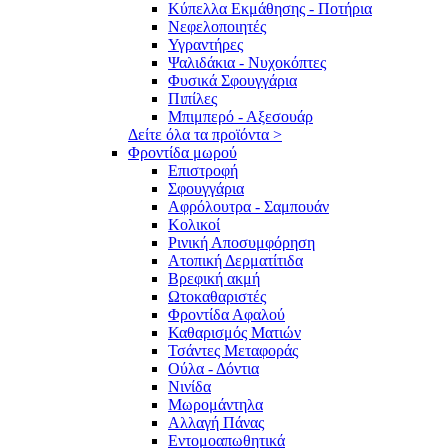
Κύπελλα Εκμάθησης - Ποτήρια
Νεφελοποιητές
Υγραντήρες
Ψαλιδάκια - Νυχοκόπτες
Φυσικά Σφουγγάρια
Πιπίλες
Μπιμπερό - Αξεσουάρ
Δείτε όλα τα προϊόντα >
Φροντίδα μωρού
Επιστροφή
Σφουγγάρια
Αφρόλουτρα - Σαμπουάν
Κολικοί
Ρινική Αποσυμφόρηση
Ατοπική Δερματίτιδα
Βρεφική ακμή
Ωτοκαθαριστές
Φροντίδα Αφαλού
Καθαρισμός Ματιών
Τσάντες Μεταφοράς
Ούλα - Δόντια
Νινίδα
Μωρομάντηλα
Αλλαγή Πάνας
Εντομοαπωθητικά