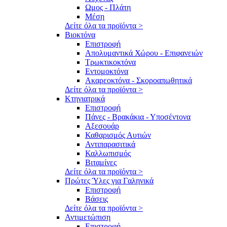
Ωμος - Πλάτη
Μέση
Δείτε όλα τα προϊόντα >
Βιοκτόνα
Επιστροφή
Απολυμαντικά Χώρου - Επιφανειών
Τρωκτικοκτόνα
Εντομοκτόνα
Ακαρεοκτόνα - Σκοροαπωθητικά
Δείτε όλα τα προϊόντα >
Κτηνιατρικά
Επιστροφή
Πάνες - Βρακάκια - Υποσέντονα
Αξεσουάρ
Καθαρισμός Αυτιών
Αντιπαρασιτικά
Καλλωπισμός
Βιταμίνες
Δείτε όλα τα προϊόντα >
Πρώτες Ύλες για Γαληνικά
Επιστροφή
Βάσεις
Δείτε όλα τα προϊόντα >
Αντιμετώπιση
Επιστροφή