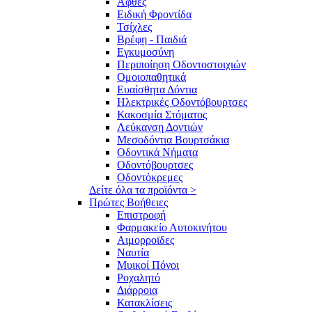
Άφθες
Ειδική Φροντίδα
Τσίχλες
Βρέφη - Παιδιά
Εγκυμοσύνη
Περιποίηση Οδοντοστοιχιών
Ομοιοπαθητικά
Ευαίσθητα Δόντια
Ηλεκτρικές Οδοντόβουρτσες
Κακοσμία Στόματος
Λεύκανση Δοντιών
Μεσοδόντια Βουρτσάκια
Οδοντικά Νήματα
Οδοντόβουρτσες
Οδοντόκρεμες
Δείτε όλα τα προϊόντα >
Πρώτες Βοήθειες
Επιστροφή
Φαρμακείο Αυτοκινήτου
Αιμορροϊδες
Ναυτία
Μυικοί Πόνοι
Ροχαλητό
Διάρροια
Κατακλίσεις