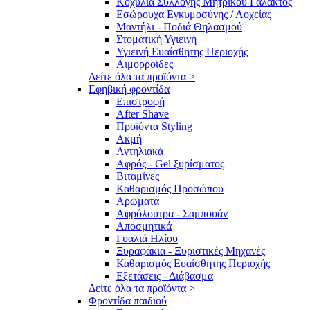
Κοχύλια Συλλογής Μητρικού Γάλακτος
Εσώρουχα Εγκυμοσύνης / Λοχείας
Μαντήλι - Ποδιά Θηλασμού
Στοματική Υγιεινή
Υγιεινή Ευαίσθητης Περιοχής
Αιμορροϊδες
Δείτε όλα τα προϊόντα >
Εφηβική φροντίδα
Επιστροφή
After Shave
Προϊόντα Styling
Ακμή
Αντηλιακά
Αφρός - Gel ξυρίσματος
Βιταμίνες
Καθαρισμός Προσώπου
Αρώματα
Αφρόλουτρα - Σαμπουάν
Αποσμητικά
Γυαλιά Ηλίου
Ξυραφάκια - Ξυριστικές Μηχανές
Καθαρισμός Ευαίσθητης Περιοχής
Εξετάσεις - Διάβασμα
Δείτε όλα τα προϊόντα >
Φροντίδα παιδιού