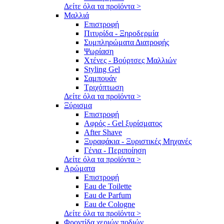
Δείτε όλα τα προϊόντα >
Μαλλιά
Επιστροφή
Πιτυρίδα - Ξηροδερμία
Συμπληρώματα Διατροφής
Ψωρίαση
Χτένες - Βούρτσες Μαλλιών
Styling Gel
Σαμπουάν
Τριχόπτωση
Δείτε όλα τα προϊόντα >
Ξύρισμα
Επιστροφή
Αφρός - Gel ξυρίσματος
After Shave
Ξυραφάκια - Ξυριστικές Μηχανές
Γένια - Περιποίηση
Δείτε όλα τα προϊόντα >
Αρώματα
Επιστροφή
Eau de Toilette
Eau de Parfum
Eau de Cologne
Δείτε όλα τα προϊόντα >
Φροντίδα χεριών ποδιών