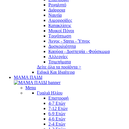
Ροχαλητό
Διάρροια
Ναυτία
Αιμορροϊδες
Κατακλίσεις
Μυικοί Πόνοι
Τριχόπτωση
Άγχος - Stress - Ύπνος
Δυσκοιλιότητα
Καούρα - Δυσπεψία - Φούσκωμα
Αλλεργίες
Τσιμπήματα
Δείτε όλα τα προϊόντα >
Ειδικά Και Ιδιαίτερα
ΜΑΜΑ ΠΑΙΔΙ
Menu
Γυαλιά Ηλίου
Επιστροφή
4-7 Ετών
7-12 Ετών
6-9 Ετών
4-6 Ετών
2-4 Ετών