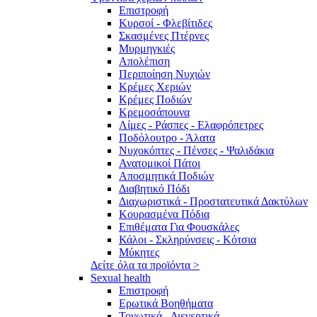
Επιστροφή
Κυρσοί - Φλεβίτιδες
Σκασμένες Πτέρνες
Μυρμηγκιές
Απολέπιση
Περιποίηση Νυχιών
Κρέμες Χεριών
Κρέμες Ποδιών
Κρεμοσάπουνα
Λίμες - Ράσπες - Ελαφρόπετρες
Ποδόλουτρο - Άλατα
Νυχοκόπτες - Πένσες - Ψαλιδάκια
Ανατομικοί Πάτοι
Αποσμητικά Ποδιών
Διαβητικό Πόδι
Διαχωριστικά - Προστατευτικά Δακτύλων
Κουρασμένα Πόδια
Επιθέματα Για Φουσκάλες
Κάλοι - Σκληρύνσεις - Κότσια
Μύκητες
Δείτε όλα τα προϊόντα >
Sexual health
Επιστροφή
Ερωτικά Βοηθήματα
Τονωτικά - Διεγερτικά