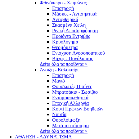
Φθινόπωρο - Χειμώνας
Επιστροφή
Μάσκες - Αντισηπτικά
Αντιφθειρικά
Σκασμένα Χείλη
Ρινική Αποσυμφόρηση
Προϊόντα Εντριβής
Κρυολόγημα
Θερμόμετρα
Ενίσχυση Ανοσοποιητικού
Βήχας - Πονόλαιμος
Δείτε όλα τα προϊόντα >
Άνοιξη - Καλοκαίρι
Επιστροφή
Μαγιό
Φουσκωτές Πισίνες
Μπρατσάκια - Σωσίβιο
Εντομοαπωθητικά
Εποχική Αλλεργία
Κουτί Πρώτων Βοηθειών
Ναυτία
Ουρολοίμωξη
Μετά το τσίμπημα
Δείτε όλα τα προϊόντα >
ΑΘΛΗΣΗ - ΑΔΥΝΑΤΙΣΜΑ