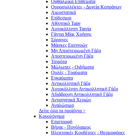
Οφθαλμικά Επιθέματα
Ουροσυλλέκτες - Δοχεία Κοπράνων
Αιμοστατικά
Επίδεσμοι
Αθλητικό Tape
Αυτοκόλλητη Ταινία
Γάντια Μίας Χρήσης
Σύριγγες
Μάσκες Εισπνοών
Μη Αποστειρωμένη Γάζα
Αποστειρωμένη Γάζα
Τσιρότα
Μώλωπες - Οιδήματα
Ουλές - Τραύματα
Εγκαύματα
Αντικολλητική Γάζα
Αυτοκόλλητη Αντικολλητική Γάζα
Αδιάβροχη Αντικολλητική Γάζα
Αντισηπτικά Χεριών
Αναλώσιμα
Δείτε όλα τα προϊόντα >
Κρυολόγημα
Επιστροφή
Βήχας - Πονόλαιμος
Ηλεκτρικές Κουβέρτες - Θερμοφόρες