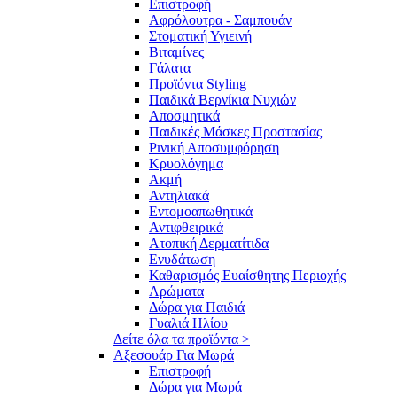
Επιστροφή
Αφρόλουτρα - Σαμπουάν
Στοματική Υγιεινή
Βιταμίνες
Γάλατα
Προϊόντα Styling
Παιδικά Βερνίκια Νυχιών
Αποσμητικά
Παιδικές Μάσκες Προστασίας
Ρινική Αποσυμφόρηση
Κρυολόγημα
Ακμή
Αντηλιακά
Εντομοαπωθητικά
Αντιφθειρικά
Ατοπική Δερματίτιδα
Ενυδάτωση
Καθαρισμός Ευαίσθητης Περιοχής
Αρώματα
Δώρα για Παιδιά
Γυαλιά Ηλίου
Δείτε όλα τα προϊόντα >
Αξεσουάρ Για Μωρά
Επιστροφή
Δώρα για Μωρά