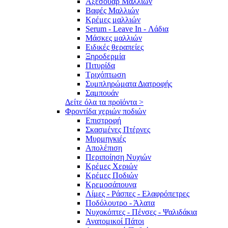
Αξεσουάρ Μαλλιών
Βαφές Μαλλιών
Κρέμες μαλλιών
Serum - Leave In - Λάδια
Μάσκες μαλλιών
Ειδικές θεραπείες
Ξηροδερμία
Πιτυρίδα
Τριχόπτωση
Συμπληρώματα Διατροφής
Σαμπουάν
Δείτε όλα τα προϊόντα >
Φροντίδα χεριών ποδιών
Επιστροφή
Σκασμένες Πτέρνες
Μυρμηγκιές
Απολέπιση
Περιποίηση Νυχιών
Κρέμες Χεριών
Κρέμες Ποδιών
Κρεμοσάπουνα
Λίμες - Ράσπες - Ελαφρόπετρες
Ποδόλουτρο - Άλατα
Νυχοκόπτες - Πένσες - Ψαλιδάκια
Ανατομικοί Πάτοι