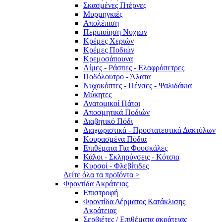
Σκασμένες Πτέρνες
Μυρμηγκιές
Απολέπιση
Περιποίηση Νυχιών
Κρέμες Χεριών
Κρέμες Ποδιών
Κρεμοσάπουνα
Λίμες - Ράσπες - Ελαφρόπετρες
Ποδόλουτρο - Άλατα
Νυχοκόπτες - Πένσες - Ψαλιδάκια
Μύκητες
Ανατομικοί Πάτοι
Αποσμητικά Ποδιών
Διαβητικό Πόδι
Διαχωριστικά - Προστατευτικά Δακτύλων
Κουρασμένα Πόδια
Επιθέματα Για Φουσκάλες
Κάλοι - Σκληρύνσεις - Κότσια
Κυρσοί - Φλεβίτιδες
Δείτε όλα τα προϊόντα >
Φροντίδα Ακράτειας
Επιστροφή
Φροντίδα Δέρματος Κατάκλισης
Ακράτειας
Σερβιέτες / Επιθέματα ακράτειας