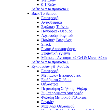
1-2 Ετών
0-1 Ετών
Δείτε όλα τα προϊόντα >
Back To School
Επιστροφή
Αντιφθειρικά
Σχολικές Τσάντες
Παγούρια - Θερμός
Αξεσουάρ Φαγητού
Παιδικές Βιταμίνες
Snack
Ρινική Αποσυμφόρηση
Στοματική Υγιεινή
Μάσκες - Αντισηπτικά Gel & Μαντηλάκια
Δείτε όλα τα προϊόντα >
Εγκυμοσύνη Θηλασμός
Επιστροφή
Μενταγιόν Εγκυμοσύνης
Επιθέματα Στήθους
Θήλαστρα
Περιποίηση Στήθους - Θηλής
Συμπληρώματα Διατροφής
Φύλαξη Μητρικού Γάλακτος
Ραγάδες
Μαξιλάρι Θηλασμού