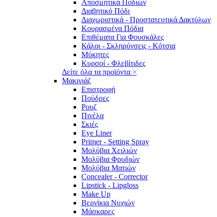
Αποσμητικά Ποδιών
Διαβητικό Πόδι
Διαχωριστικά - Προστατευτικά Δακτύλων
Κουρασμένα Πόδια
Επιθέματα Για Φουσκάλες
Κάλοι - Σκληρύνσεις - Κότσια
Μύκητες
Κυρσοί - Φλεβίτιδες
Δείτε όλα τα προϊόντα >
Μακιγιάζ
Επιστροφή
Πούδρες
Ρουζ
Πινέλα
Σκιές
Eye Liner
Primer - Setting Spray
Μολύβια Χειλιών
Μολύβια Φρυδιών
Μολύβια Ματιών
Concealer - Correctοr
Lipstick - Lipgloss
Make Up
Βερνίκια Νυχιών
Μάσκαρες