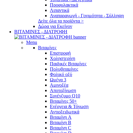
Προφυλακτικά
Λιπαντικά
Αναπαραγωγή - Γονιμότητα - Σύλληψη
Δείτε όλα τα προϊόντα >
Δώρα για Εκείνον
ΒΙΤΑΜΙΝΕΣ - ΔΙΑΤΡΟΦΗ
Menu
Βιταμίνες
Επιστροφή
Χοληστερίνη
Παιδικές Βιταμίνες
Πολυβιταμίνες
Φολικό οξύ
Ωμέγα 3
Αμινοξέα
Αποτοξίνωση
Συνένζυμο Q10
Βιταμίνες 50+
Ενέργεια & Τόνωση
Αντιοξειδωτικά
Βιταμίνη A
Βιταμίνη B
Βιταμίνη C