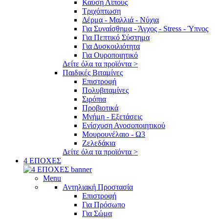
Καύση Λίπους
Τριχόπτωση
Δέρμα - Μαλλιά - Νύχια
Για Συναίσθημα - Άγχος - Stress - Ύπνος
Για Πεπτικό Σύστημα
Για Δυσκοιλιότητα
Για Ουροποιητικό
Δείτε όλα τα προϊόντα >
Παιδικές Βιταμίνες
Επιστροφή
Πολυβιταμίνες
Σιρόπια
Προβιοτικά
Μνήμη - Εξετάσεις
Ενίσχυση Ανοσοποιητικού
Μουρουνέλαιο - Ω3
Ζελεδάκια
Δείτε όλα τα προϊόντα >
4 ΕΠΟΧΕΣ
Menu
Αντηλιακή Προστασία
Επιστροφή
Για Πρόσωπο
Για Σώμα