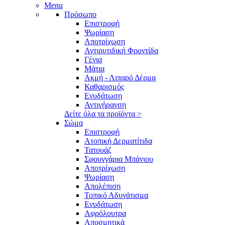
Menu
Πρόσωπο
Επιστροφή
Ψωρίαση
Αποτρίχωση
Αντιρυτιδική Φροντίδα
Γένια
Μάτια
Ακμή - Λιπαρό Δέρμα
Καθαρισμός
Ενυδάτωση
Αντιγήρανση
Δείτε όλα τα προϊόντα >
Σώμα
Επιστροφή
Ατοπική Δερματίτιδα
Τατουάζ
Σφουγγάρια Μπάνιου
Αποτρίχωση
Ψωρίαση
Απολέπιση
Τοπικό Αδυνάτισμα
Ενυδάτωση
Αφρόλουτρα
Αποσμητικά