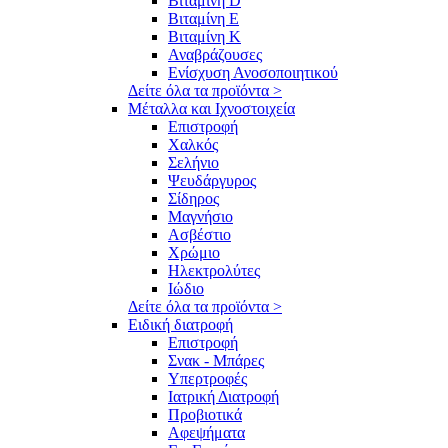
Βιταμίνη D
Βιταμίνη E
Βιταμίνη K
Αναβράζουσες
Ενίσχυση Ανοσοποιητικού
Δείτε όλα τα προϊόντα >
Μέταλλα και Ιχνοστοιχεία
Επιστροφή
Χαλκός
Σελήνιο
Ψευδάργυρος
Σίδηρος
Μαγνήσιο
Ασβέστιο
Χρώμιο
Ηλεκτρολύτες
Ιώδιο
Δείτε όλα τα προϊόντα >
Ειδική διατροφή
Επιστροφή
Σνακ - Μπάρες
Υπερτροφές
Ιατρική Διατροφή
Προβιοτικά
Αφεψήματα