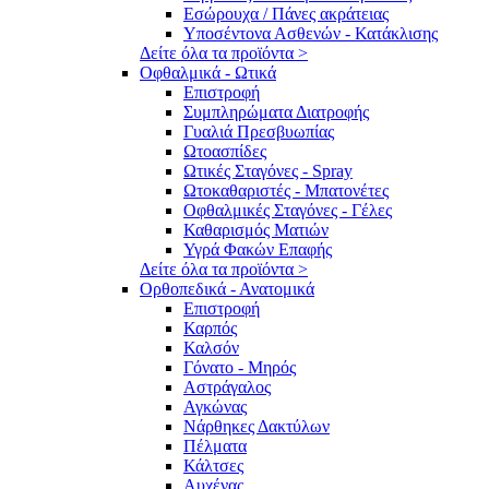
Εσώρουχα / Πάνες ακράτειας
Υποσέντονα Ασθενών - Κατάκλισης
Δείτε όλα τα προϊόντα >
Οφθαλμικά - Ωτικά
Επιστροφή
Συμπληρώματα Διατροφής
Γυαλιά Πρεσβυωπίας
Ωτοασπίδες
Ωτικές Σταγόνες - Spray
Ωτοκαθαριστές - Μπατονέτες
Οφθαλμικές Σταγόνες - Γέλες
Καθαρισμός Ματιών
Υγρά Φακών Επαφής
Δείτε όλα τα προϊόντα >
Ορθοπεδικά - Ανατομικά
Επιστροφή
Καρπός
Καλσόν
Γόνατο - Μηρός
Αστράγαλος
Αγκώνας
Νάρθηκες Δακτύλων
Πέλματα
Κάλτσες
Αυχένας