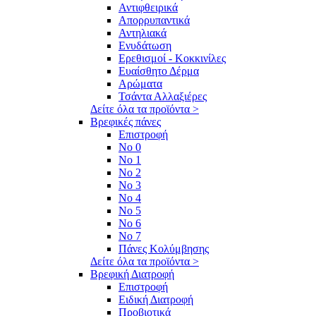
Αντιφθειρικά
Απορρυπαντικά
Αντηλιακά
Ενυδάτωση
Ερεθισμοί - Κοκκινίλες
Ευαίσθητο Δέρμα
Αρώματα
Τσάντα Αλλαξιέρες
Δείτε όλα τα προϊόντα >
Βρεφικές πάνες
Επιστροφή
No 0
No 1
No 2
No 3
No 4
No 5
No 6
No 7
Πάνες Κολύμβησης
Δείτε όλα τα προϊόντα >
Βρεφική Διατροφή
Επιστροφή
Ειδική Διατροφή
Προβιοτικά