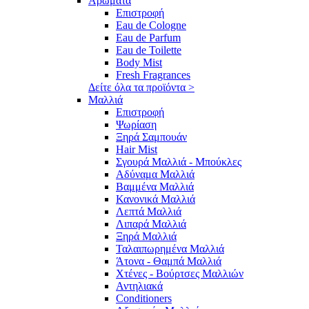
Αρώματα
Επιστροφή
Eau de Cologne
Eau de Parfum
Eau de Toilette
Body Mist
Fresh Fragrances
Δείτε όλα τα προϊόντα >
Μαλλιά
Επιστροφή
Ψωρίαση
Ξηρά Σαμπουάν
Hair Mist
Σγουρά Μαλλιά - Μπούκλες
Αδύναμα Μαλλιά
Βαμμένα Μαλλιά
Κανονικά Μαλλιά
Λεπτά Μαλλιά
Λιπαρά Μαλλιά
Ξηρά Μαλλιά
Ταλαιπωρημένα Μαλλιά
Άτονα - Θαμπά Μαλλιά
Χτένες - Βούρτσες Μαλλιών
Αντηλιακά
Conditioners