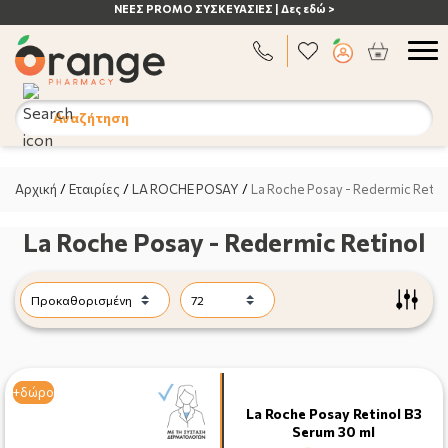
εδώ >
ΑΝΟΣΟΠΟΙΗΤΙΚΟ | Δες εδώ >
Αναζήτηση
Αρχική
/
Εταιρίες
/
LA ROCHE POSAY
/
La Roche Posay - Redermic Retin
La Roche Posay - Redermic Retinol
+δώρο
+δώρο
La Roche Posay Retinol B3
Serum 30 ml