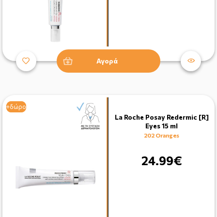
Αγορά
+δώρο
+δώρο
La Roche Posay Redermic [R]
Eyes 15 ml
202 Oranges
24.99€