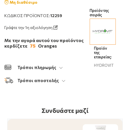
Μη διαθέσιμο
Προϊόν της
σειράς
ΚΩΔΙΚΌΣ ΠΡΟΪΌΝΤΟΣ:
12259
Γράψτε την 1η αξιολόγηση
Με την αγορά αυτού του προϊόντος
κερδίζετε
75
Oranges
Προϊόν
της
εταιρείας:
HYDROVIT
Τρόποι πληρωμής
Τρόποι αποστολής
Συνδυάστε μαζί