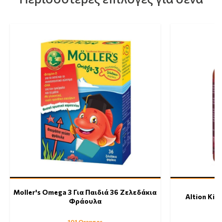
Moller's Omega 3 Για Παιδιά 36 Ζελεδάκια
Altion Kid
Φράουλα
101 Oranges