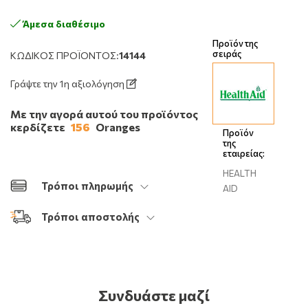
Άμεσα διαθέσιμο
Προϊόν της
σειράς
ΚΩΔΙΚΌΣ ΠΡΟΪΌΝΤΟΣ:
14144
Γράψτε την 1η αξιολόγηση
Με την αγορά αυτού του προϊόντος
κερδίζετε
156
Oranges
Προϊόν
της
εταιρείας:
HEALTH
Τρόποι πληρωμής
AID
Τρόποι αποστολής
Συνδυάστε μαζί