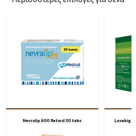
Nevralip 600 Retard 30 tabs
Losebig B
258 Oranges