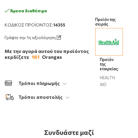
Άμεσα διαθέσιμο
Προϊόν της
σειράς
ΚΩΔΙΚΌΣ ΠΡΟΪΌΝΤΟΣ:
14355
Γράψτε την 1η αξιολόγηση
Με την αγορά αυτού του προϊόντος
κερδίζετε
161
Oranges
Προϊόν
της
εταιρείας:
HEALTH
Τρόποι πληρωμής
AID
Τρόποι αποστολής
Συνδυάστε μαζί