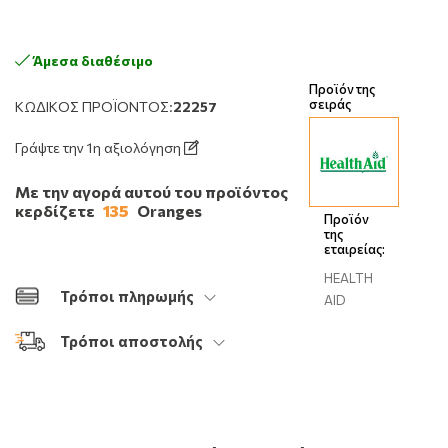
Άμεσα διαθέσιμο
Προϊόν της
σειράς
ΚΩΔΙΚΌΣ ΠΡΟΪΌΝΤΟΣ:
22257
Γράψτε την 1η αξιολόγηση
Με την αγορά αυτού του προϊόντος
κερδίζετε
135
Oranges
Προϊόν
της
εταιρείας:
HEALTH
Τρόποι πληρωμής
AID
Τρόποι αποστολής