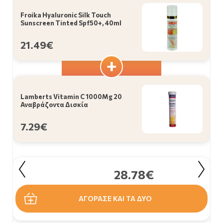
Froika Hyaluronic Silk Touch
Sunscreen Tinted Spf50+, 40ml
21.49€
Lamberts Vitamin C 1000Mg 20
Αναβράζοντα Δισκία
L
7.29€
28.78€
ΑΓΟΡΑΣΕ ΚΑΙ ΤΑ ΔΥΟ