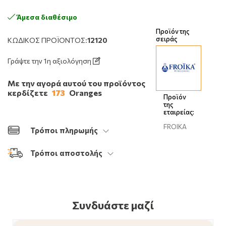
Άμεσα διαθέσιμο
Προϊόν της
σειράς
ΚΩΔΙΚΌΣ ΠΡΟΪΌΝΤΟΣ:
12120
Γράψτε την 1η αξιολόγηση
Με την αγορά αυτού του προϊόντος
κερδίζετε
173
Oranges
Προϊόν
της
εταιρείας:
FROIKA
Τρόποι πληρωμής
Τρόποι αποστολής
Συνδυάστε μαζί