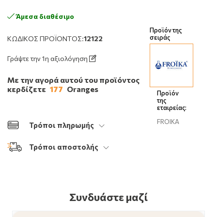
Άμεσα διαθέσιμο
Προϊόν της
σειράς
ΚΩΔΙΚΌΣ ΠΡΟΪΌΝΤΟΣ:
12122
Γράψτε την 1η αξιολόγηση
Με την αγορά αυτού του προϊόντος
κερδίζετε
177
Oranges
Προϊόν
της
εταιρείας:
FROIKA
Τρόποι πληρωμής
Τρόποι αποστολής
Συνδυάστε μαζί