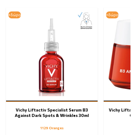
+δώρο
+δώρο
Vichy Liftactiv Specialist Serum B3
Vichy Liftac
Against Dark Spots & Wrinkles 30ml
Cr
1129 Oranges