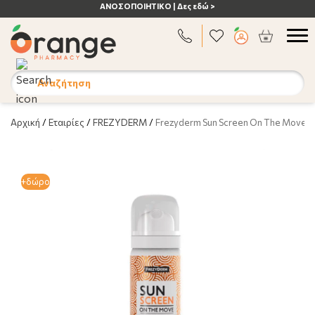
ΑΝΟΣΟΠΟΙΗΤΙΚΟ | Δες εδώ >
Αναζήτηση
Αρχική
/
Εταιρίες
/
FREZYDERM
/
Frezyderm Sun Screen On The Move S
+δώρο