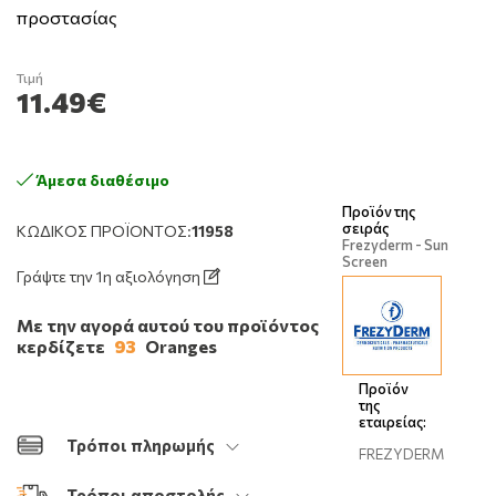
προστασίας
Τιμή
11.49€
Άμεσα διαθέσιμο
Προϊόν της
σειράς
ΚΩΔΙΚΌΣ ΠΡΟΪΌΝΤΟΣ:
11958
Frezyderm - Sun
Screen
Γράψτε την 1η αξιολόγηση
Με την αγορά αυτού του προϊόντος
κερδίζετε
93
Oranges
Προϊόν
της
εταιρείας:
Τρόποι πληρωμής
FREZYDERM
Τρόποι αποστολής