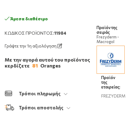
Άμεσα διαθέσιμο
Προϊόν της
σειράς
ΚΩΔΙΚΌΣ ΠΡΟΪΌΝΤΟΣ:
11984
Frezyderm -
Macrogol
Γράψτε την 1η αξιολόγηση
Με την αγορά αυτού του προϊόντος
κερδίζετε
81
Oranges
Προϊόν
της
εταιρείας:
Τρόποι πληρωμής
FREZYDERM
Τρόποι αποστολής