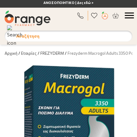
ΑΝΟΣΟΠΟΙΗΤΙΚΟ | Δες εδώ >
Αναζήτηση
Αρχική
/
Εταιρίες
/
FREZYDERM
/
Frezyderm Macrogol Adults 3350 Powd