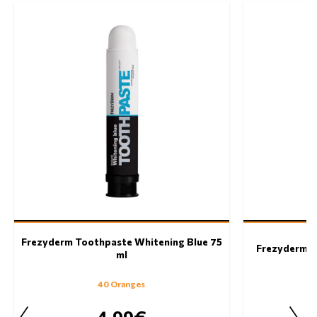
Frezyderm Toothpaste Whitening Blue 75
Frezyderm T
ml
40 Oranges