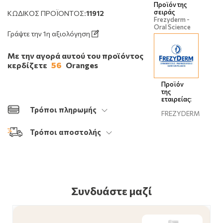
Προϊόν της
σειράς
ΚΩΔΙΚΌΣ ΠΡΟΪΌΝΤΟΣ:
11912
Frezyderm -
Oral Science
Γράψτε την 1η αξιολόγηση
Με την αγορά αυτού του προϊόντος
κερδίζετε
56
Oranges
Προϊόν
της
εταιρείας:
Τρόποι πληρωμής
FREZYDERM
Τρόποι αποστολής
Συνδυάστε μαζί