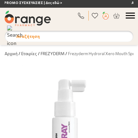
εδώ >
ΑΝΟΣΟΠΟΙΗΤΙΚΟ | Δες εδώ >
Αναζήτηση
Αρχική
/
Εταιρίες
/
FREZYDERM
/
Frezyderm Hydroral Xero Mouth Spray