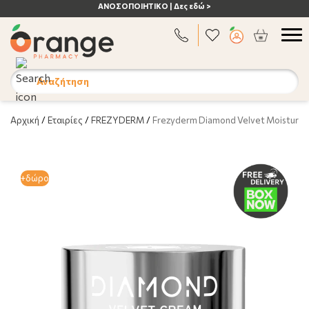
ΑΝΟΣΟΠΟΙΗΤΙΚΟ | Δες εδώ >
Αναζήτηση
Αρχική
/
Εταιρίες
/
FREZYDERM
/
Frezyderm Diamond Velvet Moisturizi
+δώρο