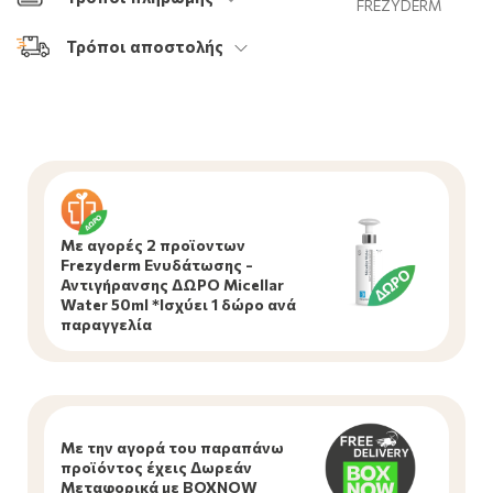
FREZYDERM
Τρόποι αποστολής
Με αγορές 2 προϊοντων
Frezyderm Ενυδάτωσης -
Αντιγήρανσης ΔΩΡΟ Micellar
Water 50ml *Ισχύει 1 δώρο ανά
παραγγελία
Με την αγορά του παραπάνω
προϊόντος έχεις Δωρεάν
Mεταφορικά με BOXNOW