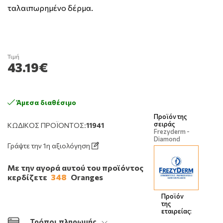
ταλαιπωρημένο δέρμα.
Τιμή
43.19€
Άμεσα διαθέσιμο
Προϊόν της
σειράς
ΚΩΔΙΚΌΣ ΠΡΟΪΌΝΤΟΣ:
11941
Frezyderm -
Diamond
Γράψτε την 1η αξιολόγηση
Με την αγορά αυτού του προϊόντος
κερδίζετε
348
Oranges
Προϊόν
της
εταιρείας:
Τρόποι πληρωμής