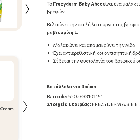
Το
Frezyderm Baby Abcc
είναι ένα μαλακτι
Frezyderm Baby Shampoo 300 ml
βρεφών.
8.49€
Βελτιώνει την ατελή λειτουργία της βρεφι
με
βιταμίνη Ε.
Μαλακώνει και απομακρύνει τη νινίδα.
Έχει αντιερεθιστική και αντισηπτική δρ
Σέβεται την φυσιολογία του βρεφικού δ
Κατάλληλο για βρέφη.
Barcode:
5202888101151
Barcodes :
Στοιχεία Εταιρίας:
FREZYDERM Α.Β.Ε.Ε., 
 Cream
Frezyderm Baby
Frezyderm Baby Abcc
Shampoo 300 ml
50 ml
8.49€
11.99€