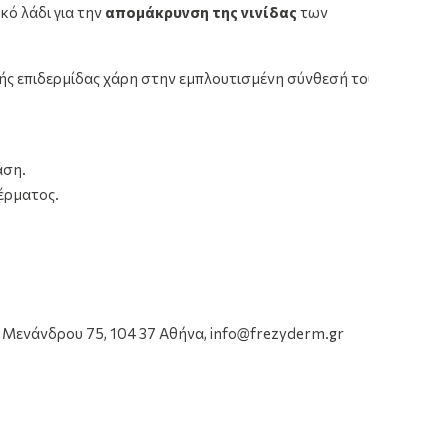
Frezyd
κό λάδι για την
απομάκρυνση της νινίδας
των
Frezyderm Baby Bath 300 ml
100 ml
7.49€
13.4
κής επιδερμίδας χάρη στην εμπλουτισμένη σύνθεσή του
άση.
έρματος.
Μενάνδρου 75, 104 37 Αθήνα, info@frezyderm.gr
Frezyderm Baby Bath
Frezyderm Baby Abcc
300 ml
50 ml
7.49€
11.99€