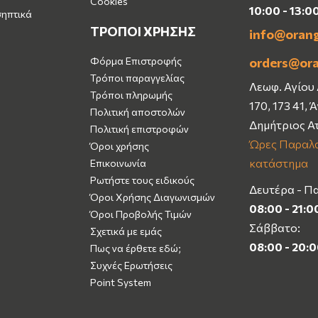
Cookies
10:00 - 13:0
σηπτικά
ΤΡΟΠΟΙ ΧΡΗΣΗΣ
info@oran
Φόρμα Επιστροφής
orders@or
Τρόποι παραγγελίας
Λεωφ. Αγίου
Τρόποι πληρωμής
170, 173 41, 
Πολιτική αποστολών
Δημήτριος Α
Πολιτική επιστροφών
Ώρες Παραλα
Όροι χρήσης
κατάστημα
Επικοινωνία
Ρωτήστε τους ειδικούς
Δευτέρα - Π
Όροι Χρήσης Διαγωνισμών
08:00 - 21:0
Όροι Προβολής Τιμών
Σάββατο:
Σχετικά με εμάς
08:00 - 20:
Πως να έρθετε εδώ;
Συχνές Ερωτήσεις
Point System