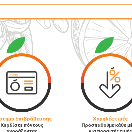
στημα Επιβράβευσης
Χαμηλές τιμές
Κερδίστε πόντους
Προσπαθούμε κάθε μ
αγοράζοντας
για προσιτές τιμές