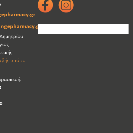
0
gepharmacy.gr
angepharmacy.gr
 Δημητρίου
Άγιος
ττικής
βής από το
αρασκευή:
0
00