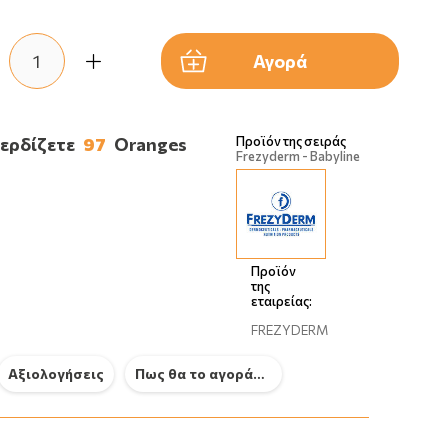
Αγορά
κερδίζετε
97
Oranges
Προϊόν της σειράς
Frezyderm - Babyline
Προϊόν
της
εταιρείας:
FREZYDERM
Αξιολογήσεις
Πως θα το αγοράσω