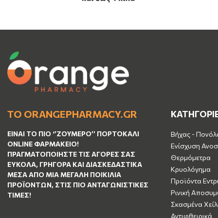
ΤΟ ORANGEPHARMACY.GR
ΚΑΤΗΓΟΡΙ
ΕΊΝΑΙ ΤO ΠΙΟ ‘’
ΖΟΥΜΕΡΌ
’’ ΠΟΡΤΟΚΑΛΊ
Βήχας - Πονόλ
ΟNLINE ΦΑΡΜΑΚΕΊΟ!
Ενίσχυση Ανοσ
ΠΡΑΓΜΑΤΟΠΟΙΉΣΤΕ ΤΙΣ ΑΓΟΡΈΣ ΣΑΣ
Θερμόμετρα
ΕΎΚΟΛΑ, ΓΡΉΓΟΡΑ ΚΑΙ ΔΙΑΣΚΕΔΑΣΤΙΚΆ
Κρυολόγημα
ΜΈΣΑ ΑΠΌ ΜΙΑ ΜΕΓΆΛΗ ΠΟΙΚΙΛΊΑ
Προϊόντα Εντρ
ΠΡΟΪΌΝΤΩΝ, ΣΤΙΣ ΠΙΟ ΑΝΤΑΓΩΝΙΣΤΙΚΈΣ
Ρινική Αποσυ
ΤΙΜΈΣ!
Σκασμένα Χείλ
Αντιφθειρικά