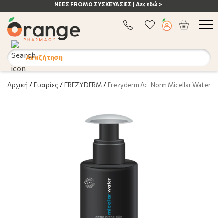
ΝΕΕΣ PROMO ΣΥΣΚΕΥΑΣΙΕΣ | Δες εδώ >
Αναζήτηση
Αρχική
/
Εταιρίες
/
FREZYDERM
/
Frezyderm Ac-Norm Micellar Water 2