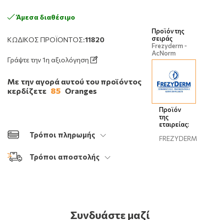
Άμεσα διαθέσιμο
Προϊόν της
σειράς
ΚΩΔΙΚΌΣ ΠΡΟΪΌΝΤΟΣ:
11820
Frezyderm -
AcNorm
Γράψτε την 1η αξιολόγηση
Με την αγορά αυτού του προϊόντος
κερδίζετε
85
Oranges
Προϊόν
της
εταιρείας:
Τρόποι πληρωμής
FREZYDERM
Τρόποι αποστολής
Συνδυάστε μαζί