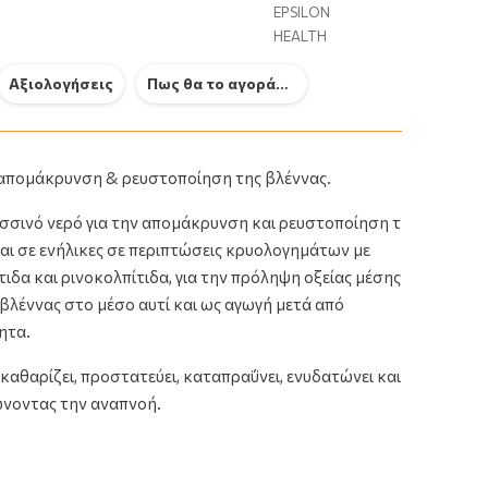
EPSILON
HEALTH
Αξιολογήσεις
Πως θα το αγοράσω
NeilMed Sinus Rinse Ανταλλακτικά
Otrisa
 απομάκρυνση & ρευστοποίηση της βλέννας.
Φακελάκια Διάλυμα Ρινικών
Μιας Χ
Πλύσεων για Παιδιά 12 …
7.29
σσινό νερό για την απομάκρυνση και ρευστοποίηση της
22.19€
ται σε ενήλικες σε περιπτώσεις κρυολογημάτων με
ιδα και ρινοκολπίτιδα, για την πρόληψη οξείας μέσης
βλέννας στο μέσο αυτί και ως αγωγή μετά από
ητα.
καθαρίζει, προστατεύει, καταπραΰνει, ενυδατώνει και
ώνοντας την αναπνοή.