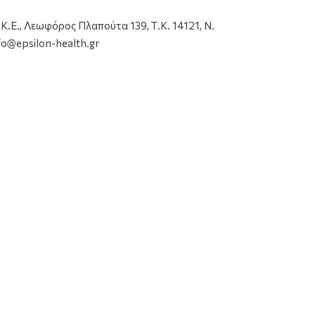
e
NeilMed Sinus Rinse
Epsilon Health Tonimer
Ε., Λεωφόρος Πλαπούτα 139, Τ.Κ. 14121, Ν.
Ανταλλακτικά
Panthexyl Hypertonic
nfo@epsilon-health.gr
μα
Φακελάκια Διάλυμα
Solution Spray
ια
Ρινικών Πλύσεων για
Υπέρτονο Διάλυμα για
Παιδιά 120τεμ
τη Ρι …
22.19€
10.99€
33.18€
Σύντομα κοντά σας