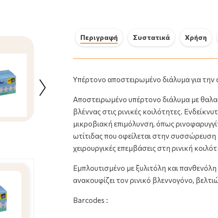
Περιγραφή
Συστατικά
Χρήση
NeilMed Sinus Rinse Ανταλλακτικά
Υπέρτονο αποστειρωμένο διάλυμα για την
Φακελάκια Διάλυμα Ρινικών
Πλύσεων για Ενήλικες …
Αποστειρωμένο υπέρτονο διάλυμα με θαλα
22.19€
βλέννας στις ρινικές κοιλότητες. Ενδείκνυ
μικροβιακή επιμόλυνση, όπως ρινοφαρυγγίτ
ωτίτιδας που οφείλεται στην συσσώρευση 
χειρουργικές επεμβάσεις στη ρινική κοιλότ
Εμπλουτισμένο με ξυλιτόλη και πανθενόλη 
ανακουφίζει τον ρινικό βλεννογόνο, βελτι
Barcodes :