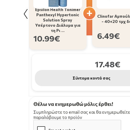
Epsilon Health Tonimer
Panthexyl Hypertonic
Clinofar Αμπούλ
Solution Spray
- 40+20 τμχ 
Υπέρτονο Διάλυμα για
τη Ρι …
6.49€
10.99€
17.48€
Σύντομα κοντά σας
Θέλω να ενημερωθώ μόλις έρθει!
Συμπληρώστε το email σας και θα ενημερωθείτε
παραλάβουμε το προϊόν