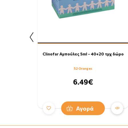
Clinofar Αμπούλες 5ml - 40+20 τμχ δώρο
52 Oranges
6.49€
Αγορά