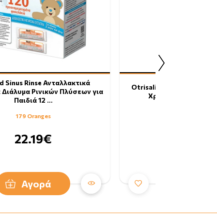
d Sinus Rinse Ανταλλακτικά
Otrisalin Εύκαμπτα Αντα
 Διάλυμα Ρινικών Πλύσεων για
Χρήσης 20τμχ + Δώρ
Παιδιά 12 …
179 Oranges
59 Oranges
22.19€
7.29€
Αγορά
Αγορά