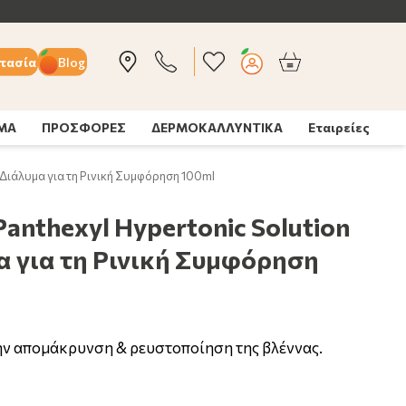
τασία
Blog
ΣΜΑ
ΠΡΟΣΦΟΡΕΣ
ΔΕΡΜΟΚΑΛΛΥΝΤΙΚΑ
Εταιρείες
 Διάλυμα για τη Ρινική Συμφόρηση 100ml
Panthexyl Hypertonic Solution
α για τη Ρινική Συμφόρηση
ην απομάκρυνση & ρευστοποίηση της βλέννας.