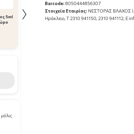
Barcode:
8050444856307
NeilMed Sinus Rins
Epsilon Health Tonimer
Στοιχεία Εταιρίας:
ΝΕΣΤΟΡΑΣ ΒΛΑΧΟΣ I.K.
Ανταλλακτικά
Panthexyl Hypertonic
ες 5ml
Ηράκλειο, T 2310 941150, 2310 941112, E i
Φακελάκια Διάλυ
Solution Spray
δώρο
Ρινικών Πλύσεων γ
Υπέρτονο Διάλυμα για
Ενήλικες 120τε …
τη Ρι …
22.19€
10.99€
33.18€
Σύντομα κοντά σας
 μόλις