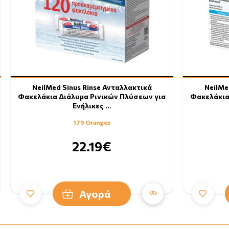
NeilMed Sinus Rinse Ανταλλακτικά
NeilMe
Φακελάκια Διάλυμα Ρινικών Πλύσεων για
Φακελάκια
Ενήλικες …
179 Oranges
22.19€
Αγορά