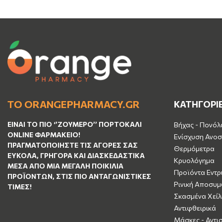
ΤΟ ORANGEPHARMACY.GR
ΚΑΤΗΓΟΡΙ
ΕΊΝΑΙ ΤO ΠΙΟ ‘’
ΖΟΥΜΕΡΌ
’’ ΠΟΡΤΟΚΑΛΊ
Βήχας - Πονόλ
ΟNLINE ΦΑΡΜΑΚΕΊΟ!
Ενίσχυση Ανοσ
ΠΡΑΓΜΑΤΟΠΟΙΉΣΤΕ ΤΙΣ ΑΓΟΡΈΣ ΣΑΣ
Θερμόμετρα
ΕΎΚΟΛΑ, ΓΡΉΓΟΡΑ ΚΑΙ ΔΙΑΣΚΕΔΑΣΤΙΚΆ
Κρυολόγημα
ΜΈΣΑ ΑΠΌ ΜΙΑ ΜΕΓΆΛΗ ΠΟΙΚΙΛΊΑ
Προϊόντα Εντρ
ΠΡΟΪΌΝΤΩΝ, ΣΤΙΣ ΠΙΟ ΑΝΤΑΓΩΝΙΣΤΙΚΈΣ
Ρινική Αποσυ
ΤΙΜΈΣ!
Σκασμένα Χείλ
Αντιφθειρικά
Μάσκες - Αντι