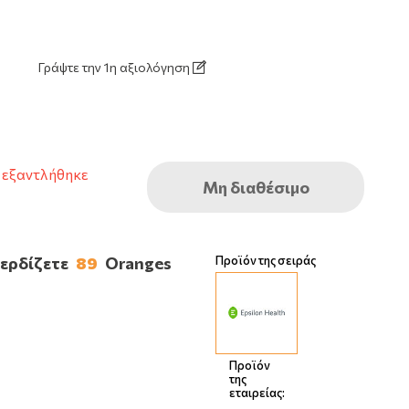
Γράψτε την 1η αξιολόγηση
 εξαντλήθηκε
Μη διαθέσιμο
κερδίζετε
89
Oranges
Προϊόν της σειράς
Προϊόν
της
εταιρείας: