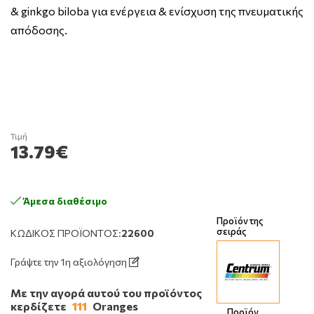
& ginkgo biloba για ενέργεια & ενίσχυση της πνευματικής
απόδοσης.
Τιμή
13.79€
Άμεσα διαθέσιμο
Προϊόν της
σειράς
ΚΩΔΙΚΌΣ ΠΡΟΪΌΝΤΟΣ:
22600
Γράψτε την 1η αξιολόγηση
Με την αγορά αυτού του προϊόντος
κερδίζετε
111
Oranges
Προϊόν