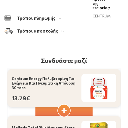
της
εταιρείας:
CENTRUM
Τρόποι πληρωμής
Τρόποι αποστολής
Συνδυάστε μαζί
Centrum Energy Πολυβιταμίνη Για
Ενέργεια Και Πνευματική Απόδοση
30 tabs
13.79€
Moller's Total Plus Μουρουνέλαιο