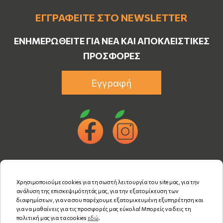
ΕΓΓΡΑΦΕΊΤΕ ΣΤΟ NEWSLETTER
ΕΝΗΜΕΡΩΘΕΊΤΕ ΓΙΑ ΝΈΑ ΚΑΙ ΑΠΟΚΛΕΙΣΤΙΚΈΣ
ΠΡΟΣΦΟΡΈΣ
Εγγραφή
Χρησιμοποιούμε cookies για τη σωστή λειτουργία του site μας, για την
ανάλυση της επισκεψιμότητάς μας, για την εξατομίκευση των
διαφημίσεων, για να σου παρέχουμε εξατομικευμένη εξυπηρέτηση και
για να μαθαίνεις για τις προσφορές μας εύκολα! Μπορείς να δεις τη
πολιτική μας για τα cookies
εδώ
.