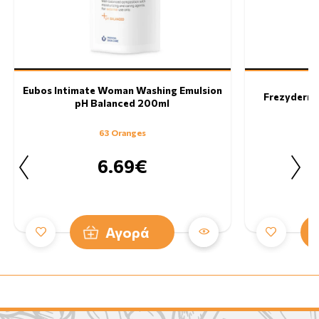
Eubos Intimate Woman Washing Emulsion
Frezyderm 
pH Balanced 200ml
63 Oranges
6.69€
Αγορά