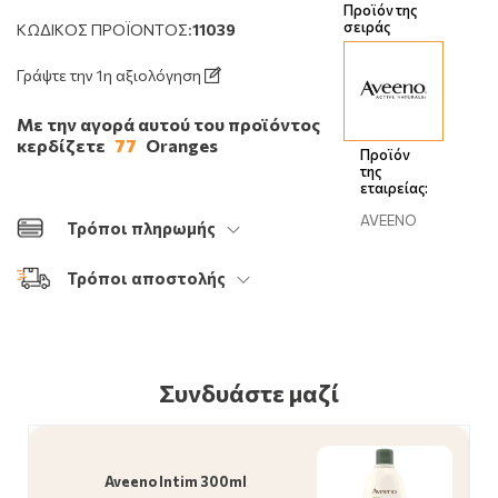
Προϊόν της
σειράς
ΚΩΔΙΚΌΣ ΠΡΟΪΌΝΤΟΣ:
11039
Γράψτε την 1η αξιολόγηση
Με την αγορά αυτού του προϊόντος
κερδίζετε
77
Oranges
Προϊόν
της
εταιρείας:
AVEENO
Τρόποι πληρωμής
Τρόποι αποστολής
Συνδυάστε μαζί
Aveeno Intim 300ml