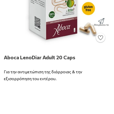
Μοιράσου το
Aboca LenoDiar Adult 20 Caps
Για την αντιμετώπιση της διάρροιας & την
εξισορρόπηση του εντέρου.