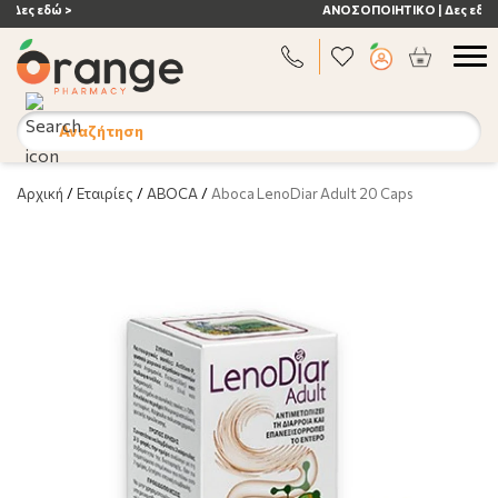
ΑΝΟΣΟΠΟΙΗΤΙΚΟ | Δες εδώ >
Αναζήτηση
Αρχική
/
Εταιρίες
/
ABOCA
/
Aboca LenoDiar Adult 20 Caps