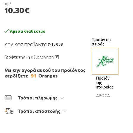
Τιμή
10.30€
Άμεσα διαθέσιμο
Προϊόν της
σειράς
ΚΩΔΙΚΌΣ ΠΡΟΪΌΝΤΟΣ:
17578
Γράψτε την 1η αξιολόγηση
Με την αγορά αυτού του προϊόντος
κερδίζετε
91
Oranges
Προϊόν
της
εταιρείας:
ABOCA
Τρόποι πληρωμής
Τρόποι αποστολής